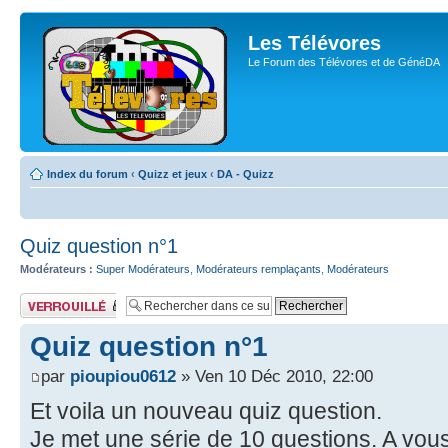
Les Télévores
Le Forum des Télévores et de GénéDA
Index du forum
‹
Quizz et jeux
‹
DA - Quizz
Quiz question n°1
Modérateurs :
Super Modérateurs
,
Modérateurs remplaçants
,
Modérateurs
Sujet verrouillé
Quiz question n°1
par
pioupiou0612
» Ven 10 Déc 2010, 22:00
Et voila un nouveau quiz question.
Je met une série de 10 questions. A vous