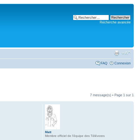
Recherche avancée
FAQ
Connexion
7 message(s) • Page
1
sur
1
Matt
Membre officiel de l'équipe des Télévores