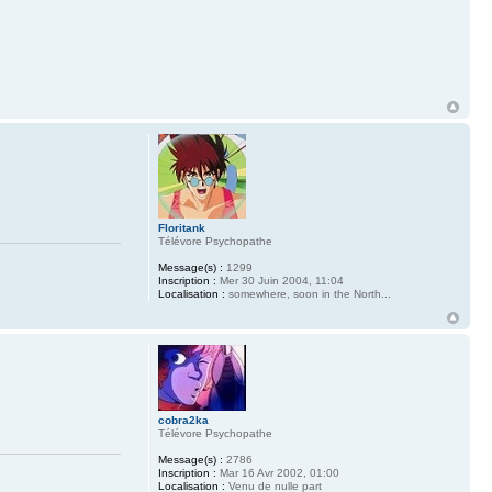
Floritank
Télévore Psychopathe
Message(s) :
1299
Inscription :
Mer 30 Juin 2004, 11:04
Localisation :
somewhere, soon in the North...
cobra2ka
Télévore Psychopathe
Message(s) :
2786
Inscription :
Mar 16 Avr 2002, 01:00
Localisation :
Venu de nulle part