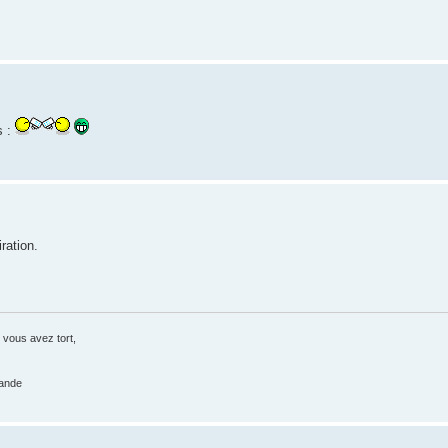
s :
ration.
 vous avez tort,
rande