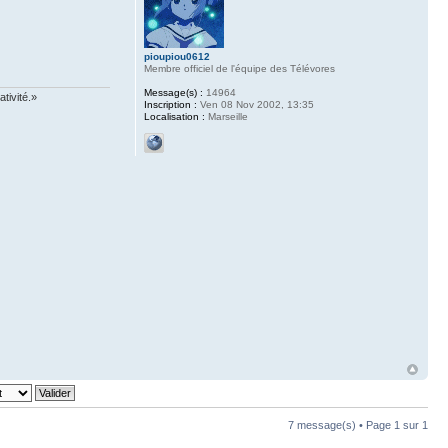
pioupiou0612
Membre officiel de l'équipe des Télévores
Message(s) :
14964
tivité.»
Inscription :
Ven 08 Nov 2002, 13:35
Localisation :
Marseille
7 message(s) • Page
1
sur
1