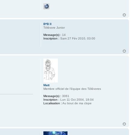
B*B II
Télévore Junior
Message(s) :
14
Inscription :
Sam 27 Fév 2010, 03:00
Matt
Membre officiel de l'équipe des Télévores
Message(s) :
3061
Inscription :
Lun 11 Oct 2004, 18:04
Localisation :
Au bout de ma clope