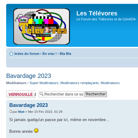
Les Télévores
Le Forum des Télévores et de GénéDA
Index du forum
‹
En vrac !
‹
Bla Bla
Bavardage 2023
Modérateurs :
Super Modérateurs
,
Modérateurs remplaçants
,
Modérateurs
Sujet verrouillé
Bavardage 2023
par
Matt
» Mer 15 Fév 2023, 01:29
Si jamais quelqu'un passe par ici, même en novembre...
Bonne année