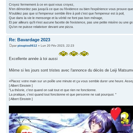
Croyez fermement à ce en quoi vous croyez,
N'en démordez pas jusqu'à ce que ou l'évidence ou bien l'expérience vous prouve que
N'oubliez pas que si l'empereur semble être à poil c'est que l'empereur est à poil,
Que dans la vie le mensonge et la vérité ne font pas bon ménage,
Et par ailleurs qu'il n'est aucune facette de l'existence, pas une petite misère ou une g
Qu'on ne puisse relativiser devant une pizza.
Re: Bavardage 2023
par
pioupiou0612
» Lun 20 Fév 2023, 22:23
Excellente année à toi aussi
Même si les jours sont tristes avec l'annonce du décès de Leiji Matsu
«Placez votre main sur un poêle une minute et ça vous semble durer une heure. Asseyez 
[ Albert Einstein ]
"La théorie, c'est quand on sait tout et que rien ne fonctionne.
La pratique, c'est quand tout fonctionne et que personne ne sait pourquoi. "
[ Albert Einstein ]