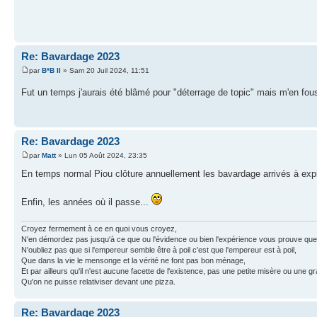
Re: Bavardage 2023
par
B*B II
» Sam 20 Juil 2024, 11:51
Fut un temps j'aurais été blâmé pour "déterrage de topic" mais m'en fou
Re: Bavardage 2023
par
Matt
» Lun 05 Août 2024, 23:35
En temps normal Piou clôture annuellement les bavardage arrivés à expi
Enfin, les années où il passe...
Croyez fermement à ce en quoi vous croyez,
N'en démordez pas jusqu'à ce que ou l'évidence ou bien l'expérience vous prouve que
N'oubliez pas que si l'empereur semble être à poil c'est que l'empereur est à poil,
Que dans la vie le mensonge et la vérité ne font pas bon ménage,
Et par ailleurs qu'il n'est aucune facette de l'existence, pas une petite misère ou une g
Qu'on ne puisse relativiser devant une pizza.
Re: Bavardage 2023