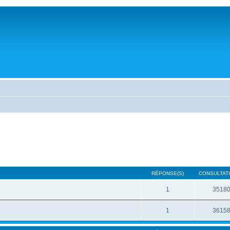
RÉPONSE(S)
CONSULTATI
1
3518
1
3615