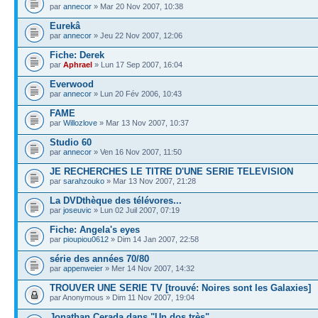
par
annecor
» Mar 20 Nov 2007, 10:38
Eurekâ
par
annecor
» Jeu 22 Nov 2007, 12:06
Fiche: Derek
par
Aphrael
» Lun 17 Sep 2007, 16:04
Everwood
par
annecor
» Lun 20 Fév 2006, 10:43
FAME
par
Willozlove
» Mar 13 Nov 2007, 10:37
Studio 60
par
annecor
» Ven 16 Nov 2007, 11:50
JE RECHERCHES LE TITRE D'UNE SERIE TELEVISION
par
sarahzouko
» Mar 13 Nov 2007, 21:28
La DVDthèque des télévores...
par
joseuvic
» Lun 02 Juil 2007, 07:19
Fiche: Angela's eyes
par
pioupiou0612
» Dim 14 Jan 2007, 22:58
série des années 70/80
par
appenweier
» Mer 14 Nov 2007, 14:32
TROUVER UNE SERIE TV [trouvé: Noires sont les Galaxies]
par Anonymous » Dim 11 Nov 2007, 19:04
Jonathan Cerada dans "Un dos très"