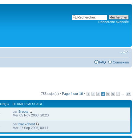
Recherche avancée
FAQ
Connexion
756 sujet(s) •
Page
4
sur
16
•
...
1
2
3
4
5
6
7
16
ON(S)
DERNIER MESSAGE
par
Broots
0
Mer 05 Nov 2008, 20:23
par
blackghost
8
Mar 27 Sep 2005, 00:17