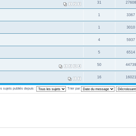
31
2760
1
2
3
1
3367
1
3010
4
5937
5
6514
50
4473
1
2
3
4
16
1602
1
2
es sujets publiés depuis :
Trier par