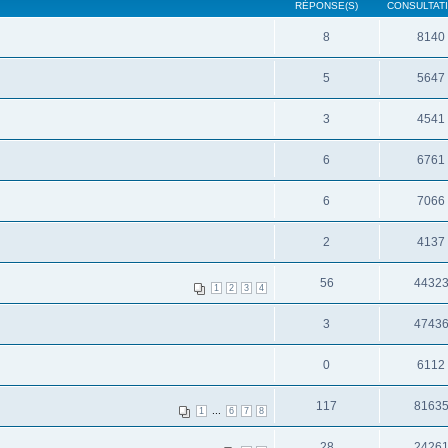
RÉPONSE(S)
CONSULTATI
8
8140
5
5647
3
4541
6
6761
6
7066
2
4137
56
4432
1
2
3
4
3
4743
0
6112
117
8163
...
1
6
7
8
28
2426