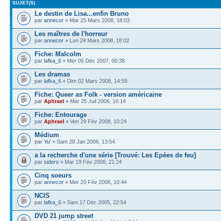
SUJET(S)
Le destin de Lisa...enfin Bruno
par
annecor
» Mar 25 Mars 2008, 18:03
Les maîtres de l'horreur
par
annecor
» Lun 24 Mars 2008, 18:02
Fiche: Malcolm
par
lafka_6
» Mer 05 Déc 2007, 00:38
Les dramas
par
lafka_6
» Dim 02 Mars 2008, 14:58
Fiche: Queer as Folk - version américaine
par
Aphrael
» Mar 25 Juil 2006, 16:14
Fiche: Entourage
par
Aphrael
» Ven 29 Fév 2008, 10:24
Médium
par
Yu'
» Sam 28 Jan 2006, 13:54
a la recherche d'une série [Trouvé: Les Epées de feu]
par
sidero
» Mar 19 Fév 2008, 21:24
Cinq soeurs
par
annecor
» Mer 20 Fév 2008, 10:44
NCIS
par
lafka_6
» Sam 17 Déc 2005, 22:54
DVD 21 jump street