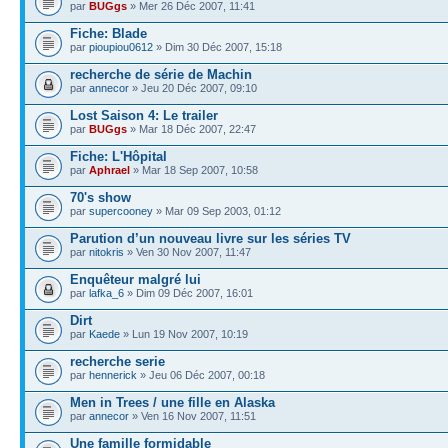
par
BUGgs
» Mer 26 Déc 2007, 11:41
Fiche: Blade
par
pioupiou0612
» Dim 30 Déc 2007, 15:18
recherche de série de Machin
par
annecor
» Jeu 20 Déc 2007, 09:10
Lost Saison 4: Le trailer
par
BUGgs
» Mar 18 Déc 2007, 22:47
Fiche: L'Hôpital
par
Aphrael
» Mar 18 Sep 2007, 10:58
70's show
par
supercooney
» Mar 09 Sep 2003, 01:12
Parution d’un nouveau livre sur les séries TV
par
nitokris
» Ven 30 Nov 2007, 11:47
Enquêteur malgré lui
par
lafka_6
» Dim 09 Déc 2007, 16:01
Dirt
par
Kaede
» Lun 19 Nov 2007, 10:19
recherche serie
par
hennerick
» Jeu 06 Déc 2007, 00:18
Men in Trees / une fille en Alaska
par
annecor
» Ven 16 Nov 2007, 11:51
Une famille formidable