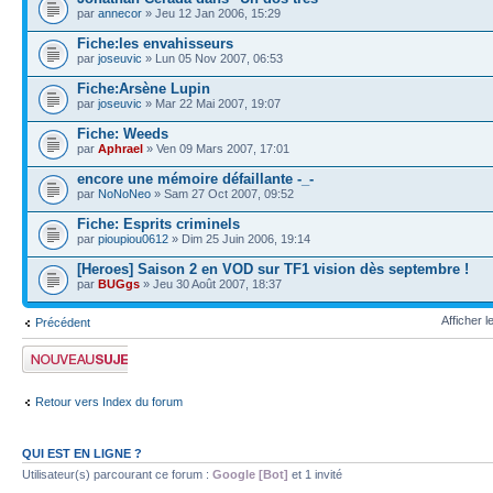
par
annecor
» Jeu 12 Jan 2006, 15:29
Fiche:les envahisseurs
par
joseuvic
» Lun 05 Nov 2007, 06:53
Fiche:Arsène Lupin
par
joseuvic
» Mar 22 Mai 2007, 19:07
Fiche: Weeds
par
Aphrael
» Ven 09 Mars 2007, 17:01
encore une mémoire défaillante -_-
par
NoNoNeo
» Sam 27 Oct 2007, 09:52
Fiche: Esprits criminels
par
pioupiou0612
» Dim 25 Juin 2006, 19:14
[Heroes] Saison 2 en VOD sur TF1 vision dès septembre !
par
BUGgs
» Jeu 30 Août 2007, 18:37
Afficher l
Précédent
Publier un nouveau
sujet
Retour vers Index du forum
QUI EST EN LIGNE ?
Utilisateur(s) parcourant ce forum :
Google [Bot]
et 1 invité