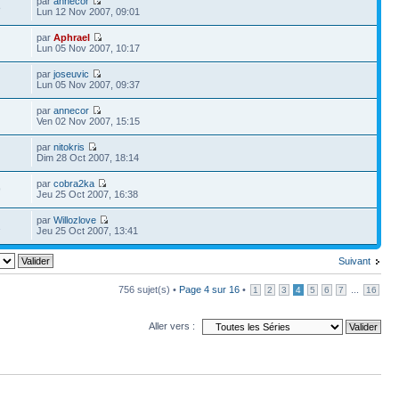
par
annecor
8
Lun 12 Nov 2007, 09:01
par
Aphrael
Lun 05 Nov 2007, 10:17
par
joseuvic
Lun 05 Nov 2007, 09:37
par
annecor
Ven 02 Nov 2007, 15:15
par
nitokris
Dim 28 Oct 2007, 18:14
par
cobra2ka
9
Jeu 25 Oct 2007, 16:38
par
Willozlove
1
Jeu 25 Oct 2007, 13:41
Suivant
756 sujet(s) •
Page
4
sur
16
•
...
1
2
3
4
5
6
7
16
Aller vers :