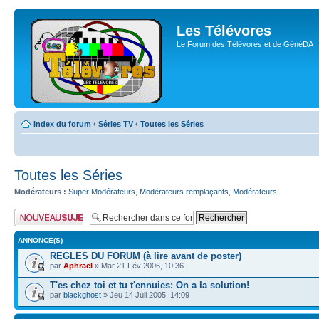
Les Télévores
Le Forum des Télévores et de GénéDA
Index du forum
‹
Séries TV
‹
Toutes les Séries
Toutes les Séries
Modérateurs :
Super Modérateurs
,
Modérateurs remplaçants
,
Modérateurs
Publier un nouveau
sujet
ANNONCE(S)
REGLES DU FORUM (à lire avant de poster)
par
Aphrael
» Mar 21 Fév 2006, 10:36
T'es chez toi et tu t'ennuies: On a la solution!
par
blackghost
» Jeu 14 Juil 2005, 14:09