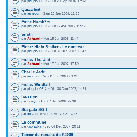
par
pioupiou0612
» Lun 20 Sep 2004, 17:32
Quizz/test
par
annecor
» Sam 26 Jan 2008, 22:33
Fiche Numb3rs
par
pioupiou0612
» Lun 17 Avr 2006, 19:25
Smith
par
Aphrael
» Mar 15 Jan 2008, 11:44
Fiche: Night Stalker - Le guetteur
par
pioupiou0612
» Lun 31 Déc 2007, 13:47
Fiche: The Unit
par
Aphrael
» Mer 17 Jan 2007, 17:50
Charlie Jade
par
annecor
» Ven 11 Jan 2008, 09:21
Fiche: Windfall
par
pioupiou0612
» Dim 30 Déc 2007, 14:51
Invasion
par
Eowyn
» Lun 07 Jan 2008, 22:38
Stargate SG-1
par
mica-do
» Mer 09 Avr 2003, 13:13
La commune
par
cobra2ka
» Jeu 06 Déc 2007, 20:11
Teaser du remake de K2000