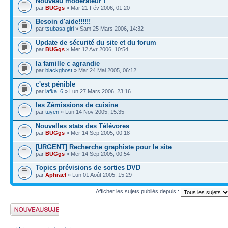
Nouveau modérateur !
par
BUGgs
» Mar 21 Fév 2006, 01:20
Besoin d'aide!!!!!!
par
tsubasa girl
» Sam 25 Mars 2006, 14:32
Update de sécurité du site et du forum
par
BUGgs
» Mer 12 Avr 2006, 10:54
la famille c agrandie
par
blackghost
» Mar 24 Mai 2005, 06:12
c'est pénible
par
lafka_6
» Lun 27 Mars 2006, 23:16
les Zémissions de cuisine
par
tuyen
» Lun 14 Nov 2005, 15:35
Nouvelles stats des Télévores
par
BUGgs
» Mer 14 Sep 2005, 00:18
[URGENT] Recherche graphiste pour le site
par
BUGgs
» Mer 14 Sep 2005, 00:54
Topics prévisions de sorties DVD
par
Aphrael
» Lun 01 Août 2005, 15:29
Afficher les sujets publiés depuis :
Publier un nouveau
sujet