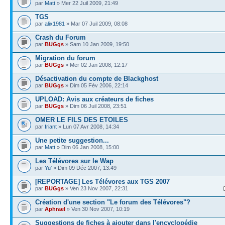
par
Matt
» Mer 22 Juil 2009, 21:49
TGS
par
alix1981
» Mar 07 Juil 2009, 08:08
Crash du Forum
par
BUGgs
» Sam 10 Jan 2009, 19:50
Migration du forum
par
BUGgs
» Mer 02 Jan 2008, 12:17
Désactivation du compte de Blackghost
par
BUGgs
» Dim 05 Fév 2006, 22:14
UPLOAD: Avis aux créateurs de fiches
par
BUGgs
» Dim 06 Juil 2008, 23:51
OMER LE FILS DES ETOILES
par
friant
» Lun 07 Avr 2008, 14:34
Une petite suggestion...
par
Matt
» Dim 06 Jan 2008, 15:00
Les Télévores sur le Wap
par
Yu'
» Dim 09 Déc 2007, 13:49
[REPORTAGE] Les Télévores aux TGS 2007
par
BUGgs
» Ven 23 Nov 2007, 22:31
Création d'une section "Le forum des Télévores"?
par
Aphrael
» Ven 30 Nov 2007, 10:19
Suggestions de fiches à ajouter dans l'encyclopédie