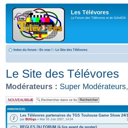
Les Télévores
Le Forum des Télévores et de GénéDA
Index du forum
‹
En vrac !
‹
Le Site des Télévores
Le Site des Télévores
Modérateurs :
Super Modérateurs
Publier un nouveau
sujet
ANNONCE(S)
Les Télévores partenaires du TGS Toulouse Game Show 24/1
par
BUGgs
» Mar 05 Juin 2007, 14:04
REGLES DU FORUM (à lire avant de poster)