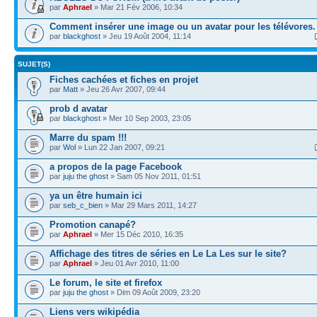
par
Aphrael
» Mar 21 Fév 2006, 10:34
Comment insérer une image ou un avatar pour les télévores.
par
blackghost
» Jeu 19 Août 2004, 11:14
SUJET(S)
Fiches cachées et fiches en projet
par
Matt
» Jeu 26 Avr 2007, 09:44
prob d avatar
par
blackghost
» Mer 10 Sep 2003, 23:05
Marre du spam !!!
par
Wol
» Lun 22 Jan 2007, 09:21
a propos de la page Facebook
par
juju the ghost
» Sam 05 Nov 2011, 01:51
ya un être humain ici
par
seb_c_bien
» Mar 29 Mars 2011, 14:27
Promotion canapé?
par
Aphrael
» Mer 15 Déc 2010, 16:35
Affichage des titres de séries en Le La Les sur le site?
par
Aphrael
» Jeu 01 Avr 2010, 11:00
Le forum, le site et firefox
par
juju the ghost
» Dim 09 Août 2009, 23:20
Liens vers wikipédia