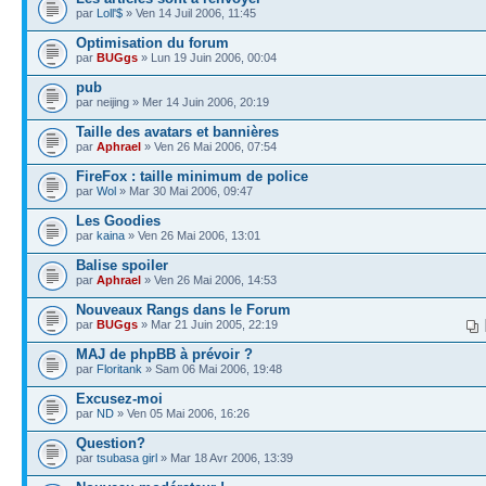
par
Loll'$
» Ven 14 Juil 2006, 11:45
Optimisation du forum
par
BUGgs
» Lun 19 Juin 2006, 00:04
pub
par neijing » Mer 14 Juin 2006, 20:19
Taille des avatars et bannières
par
Aphrael
» Ven 26 Mai 2006, 07:54
FireFox : taille minimum de police
par
Wol
» Mar 30 Mai 2006, 09:47
Les Goodies
par
kaina
» Ven 26 Mai 2006, 13:01
Balise spoiler
par
Aphrael
» Ven 26 Mai 2006, 14:53
Nouveaux Rangs dans le Forum
par
BUGgs
» Mar 21 Juin 2005, 22:19
MAJ de phpBB à prévoir ?
par
Floritank
» Sam 06 Mai 2006, 19:48
Excusez-moi
par
ND
» Ven 05 Mai 2006, 16:26
Question?
par
tsubasa girl
» Mar 18 Avr 2006, 13:39