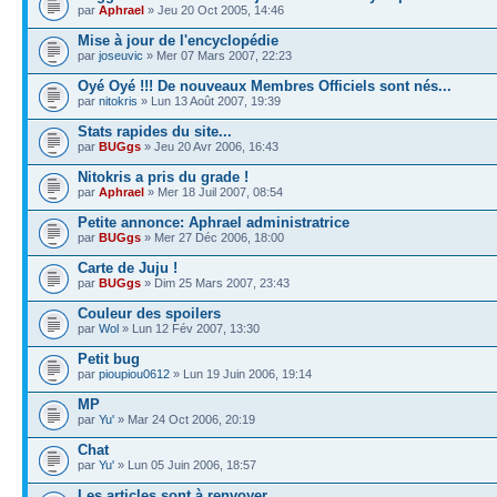
par
Aphrael
» Jeu 20 Oct 2005, 14:46
Mise à jour de l'encyclopédie
par
joseuvic
» Mer 07 Mars 2007, 22:23
Oyé Oyé !!! De nouveaux Membres Officiels sont nés...
par
nitokris
» Lun 13 Août 2007, 19:39
Stats rapides du site...
par
BUGgs
» Jeu 20 Avr 2006, 16:43
Nitokris a pris du grade !
par
Aphrael
» Mer 18 Juil 2007, 08:54
Petite annonce: Aphrael administratrice
par
BUGgs
» Mer 27 Déc 2006, 18:00
Carte de Juju !
par
BUGgs
» Dim 25 Mars 2007, 23:43
Couleur des spoilers
par
Wol
» Lun 12 Fév 2007, 13:30
Petit bug
par
pioupiou0612
» Lun 19 Juin 2006, 19:14
MP
par
Yu'
» Mar 24 Oct 2006, 20:19
Chat
par
Yu'
» Lun 05 Juin 2006, 18:57
Les articles sont à renvoyer