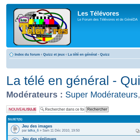
Les Télévores
Le Forum des Télévores et de GénéDA
Index du forum
‹
Quizz et jeux
‹
La télé en général - Quizz
La télé en général - Qu
Modérateurs :
Super Modérateurs
Publier un nouveau
sujet
SUJET(S)
Jeu des images
par
lafka_6
» Sam 11 Déc 2010, 19:50
Jeu des répliques