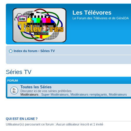
Les Télévores
Le Forum des Télévores et de GénéDA
Index du forum
‹
Séries TV
Séries TV
FORUM
Toutes les Séries
Discutez ici de vos séries préférées
Modérateurs :
Super Modérateurs
,
Modérateurs remplaçants
,
Modérateurs
QUI EST EN LIGNE ?
Utilisateur(s) parcourant ce forum : Aucun utilisateur inscrit et 1 invité