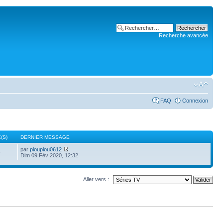
Recherche avancée
FAQ
Connexion
(S)
DERNIER MESSAGE
par
pioupiou0612
9
Dim 09 Fév 2020, 12:32
Aller vers :