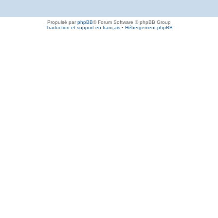
Propulsé par
phpBB
® Forum Software © phpBB Group
Traduction et support en français
•
Hébergement phpBB