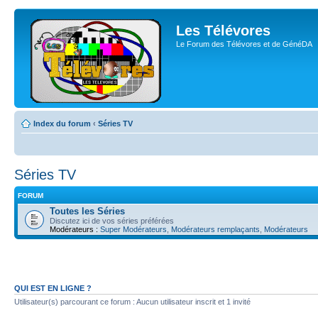
Les Télévores
Le Forum des Télévores et de GénéDA
Index du forum
‹
Séries TV
Séries TV
FORUM
Toutes les Séries
Discutez ici de vos séries préférées
Modérateurs :
Super Modérateurs
,
Modérateurs remplaçants
,
Modérateurs
QUI EST EN LIGNE ?
Utilisateur(s) parcourant ce forum : Aucun utilisateur inscrit et 1 invité