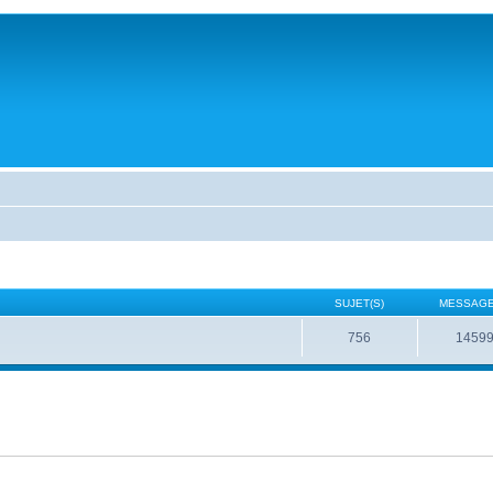
SUJET(S)
MESSAGE
756
1459