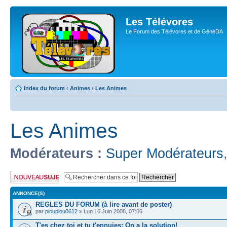
Les Télévores
Le Forum des Télévores et de GénéDA
Index du forum
‹
Animes
‹
Les Animes
Les Animes
Modérateurs :
Super Modérateurs
Publier un nouveau
sujet
ANNONCE(S)
REGLES DU FORUM (à lire avant de poster)
par
pioupiou0612
» Lun 16 Juin 2008, 07:06
T'es chez toi et tu t'ennuies: On a la solution!