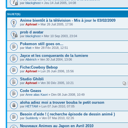
par
blackghost
» Jeu 14 Juil 2005, 14:08
SUJET(S)
Anime bientôt à la télévision - Mis à jour le 03/02/2009
par
Aphrael
» Mar 26 Juil 2005, 17:56
prob d avatar
par
blackghost
» Mer 10 Sep 2003, 23:04
Pokemon still goes on...
par
Matt
» Mer 28 Fév 2018, 12:51
Jayce et les conquerants de la lumiere
par
Albérich
» Ven 30 Juil 2004, 13:06
Fiche:Cowboy Bebop
par
Aphrael
» Lun 26 Juin 2006, 15:56
Studio Ghibli
par
Aphrael
» Ven 30 Déc 2005, 10:21
Code Geass
par
Anne alias Kaori
» Dim 08 Juin 2008, 10:49
aloha adiez moi a trouver bouba le petit ourson
par
HETTAM
» Lun 07 Juin 2010, 07:05
Besoin d'aide ! ( recherche épisode de dessin animé )
par
Suddenly
» Ven 07 Mai 2010, 02:26
Nouveaux Animes au Japon en Avril 2010