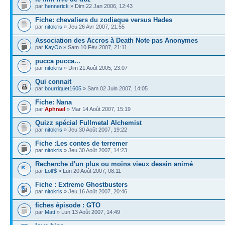
par
hennerick
» Dim 22 Jan 2006, 12:43
Fiche: chevaliers du zodiaque versus Hades
par
nitokris
» Jeu 26 Avr 2007, 21:55
Association des Accros à Death Note pas Anonymes
par
KayOo
» Sam 10 Fév 2007, 21:11
pucca pucca...
par
nitokris
» Dim 21 Août 2005, 23:07
Qui connait
par
bourriquet1605
» Sam 02 Juin 2007, 14:05
Fiche: Nana
par
Aphrael
» Mar 14 Août 2007, 15:19
Quizz spécial Fullmetal Alchemist
par
nitokris
» Jeu 30 Août 2007, 19:22
Fiche :Les contes de terremer
par
nitokris
» Jeu 30 Août 2007, 14:23
Recherche d'un plus ou moins vieux dessin animé
par
Loll'$
» Lun 20 Août 2007, 08:11
Fiche : Extreme Ghostbusters
par
nitokris
» Jeu 16 Août 2007, 20:46
fiches épisode : GTO
par
Matt
» Lun 13 Août 2007, 14:49