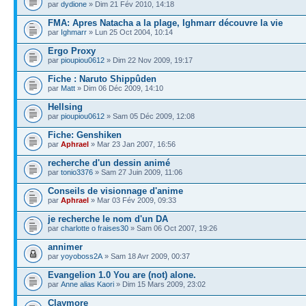
par
dydione
» Dim 21 Fév 2010, 14:18
FMA: Apres Natacha a la plage, Ighmarr découvre la vie
par
Ighmarr
» Lun 25 Oct 2004, 10:14
Ergo Proxy
par
pioupiou0612
» Dim 22 Nov 2009, 19:17
Fiche : Naruto Shippûden
par
Matt
» Dim 06 Déc 2009, 14:10
Hellsing
par
pioupiou0612
» Sam 05 Déc 2009, 12:08
Fiche: Genshiken
par
Aphrael
» Mar 23 Jan 2007, 16:56
recherche d'un dessin animé
par
tonio3376
» Sam 27 Juin 2009, 11:06
Conseils de visionnage d'anime
par
Aphrael
» Mar 03 Fév 2009, 09:33
je recherche le nom d'un DA
par
charlotte o fraises30
» Sam 06 Oct 2007, 19:26
annimer
par
yoyoboss2A
» Sam 18 Avr 2009, 00:37
Evangelion 1.0 You are (not) alone.
par
Anne alias Kaori
» Dim 15 Mars 2009, 23:02
Claymore