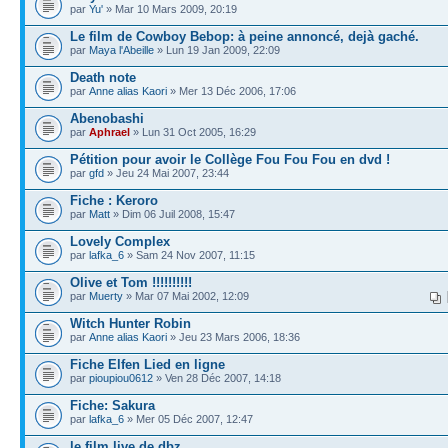
par
Yu'
» Mar 10 Mars 2009, 20:19
Le film de Cowboy Bebop: à peine annoncé, dejà gaché.
par
Maya l'Abeille
» Lun 19 Jan 2009, 22:09
Death note
par
Anne alias Kaori
» Mer 13 Déc 2006, 17:06
Abenobashi
par
Aphrael
» Lun 31 Oct 2005, 16:29
Pétition pour avoir le Collège Fou Fou Fou en dvd !
par
gfd
» Jeu 24 Mai 2007, 23:44
Fiche : Keroro
par
Matt
» Dim 06 Juil 2008, 15:47
Lovely Complex
par
lafka_6
» Sam 24 Nov 2007, 11:15
Olive et Tom !!!!!!!!!!
par
Muerty
» Mar 07 Mai 2002, 12:09
Witch Hunter Robin
par
Anne alias Kaori
» Jeu 23 Mars 2006, 18:36
Fiche Elfen Lied en ligne
par
pioupiou0612
» Ven 28 Déc 2007, 14:18
Fiche: Sakura
par
lafka_6
» Mer 05 Déc 2007, 12:47
le film live de dbz