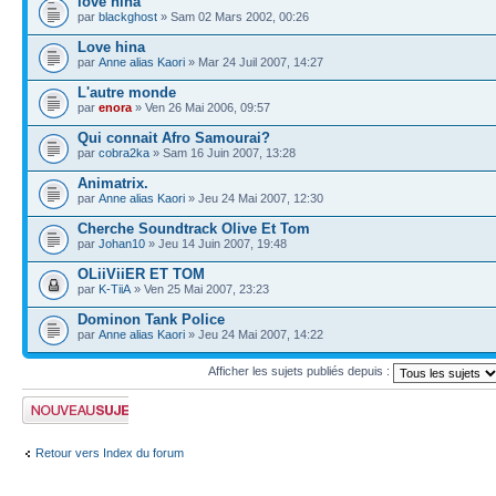
love hina
par
blackghost
» Sam 02 Mars 2002, 00:26
Love hina
par
Anne alias Kaori
» Mar 24 Juil 2007, 14:27
L'autre monde
par
enora
» Ven 26 Mai 2006, 09:57
Qui connait Afro Samourai?
par
cobra2ka
» Sam 16 Juin 2007, 13:28
Animatrix.
par
Anne alias Kaori
» Jeu 24 Mai 2007, 12:30
Cherche Soundtrack Olive Et Tom
par
Johan10
» Jeu 14 Juin 2007, 19:48
OLiiViiER ET TOM
par
K-TiiA
» Ven 25 Mai 2007, 23:23
Dominon Tank Police
par
Anne alias Kaori
» Jeu 24 Mai 2007, 14:22
Afficher les sujets publiés depuis :
Publier un nouveau
sujet
Retour vers Index du forum