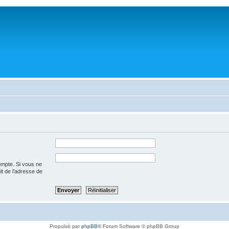
ompte. Si vous ne
git de l’adresse de
Propulsé par
phpBB
® Forum Software © phpBB Group