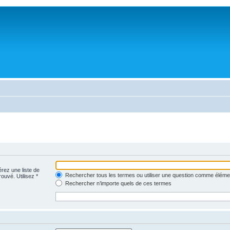
érez une liste de
Rechercher tous les termes ou utiliser une question comme éléme
rouvé. Utilisez *
Rechercher n’importe quels de ces termes