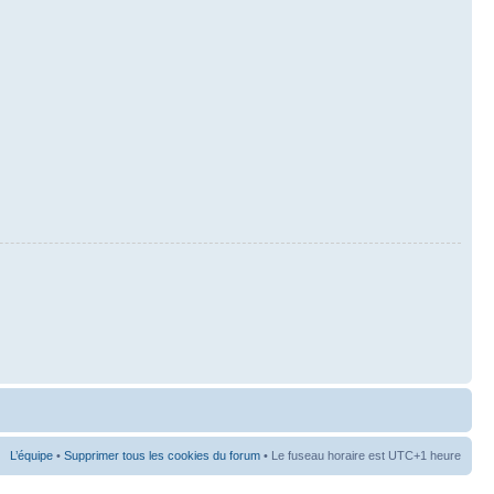
L’équipe
•
Supprimer tous les cookies du forum
• Le fuseau horaire est UTC+1 heure