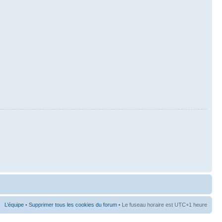
L’équipe
•
Supprimer tous les cookies du forum
• Le fuseau horaire est UTC+1 heure