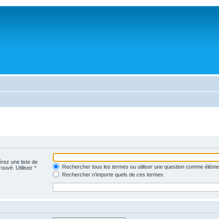
érez une liste de
Rechercher tous les termes ou utiliser une question comme éléme
rouvé. Utilisez *
Rechercher n’importe quels de ces termes