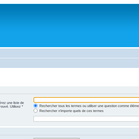
érez une liste de
Rechercher tous les termes ou utiliser une question comme éléme
rouvé. Utilisez *
Rechercher n’importe quels de ces termes