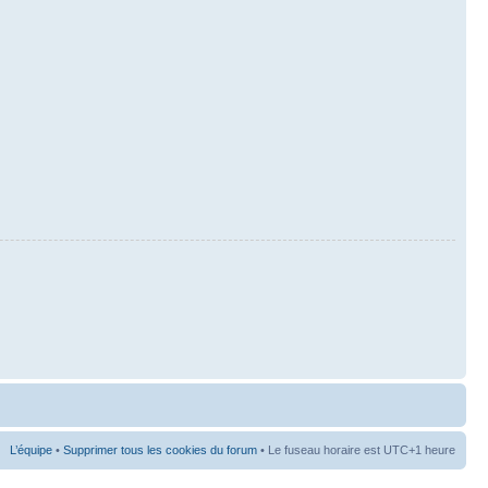
L’équipe
•
Supprimer tous les cookies du forum
• Le fuseau horaire est UTC+1 heure