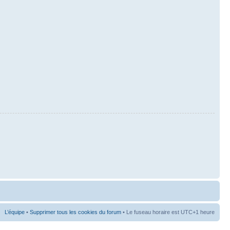
L’équipe
•
Supprimer tous les cookies du forum
• Le fuseau horaire est UTC+1 heure