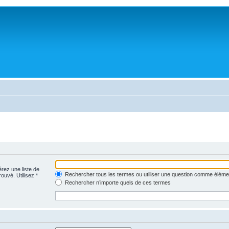
érez une liste de
Rechercher tous les termes ou utiliser une question comme éléme
rouvé. Utilisez *
Rechercher n’importe quels de ces termes