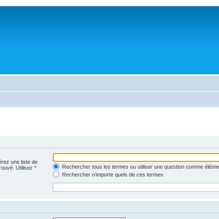
érez une liste de
Rechercher tous les termes ou utiliser une question comme éléme
rouvé. Utilisez *
Rechercher n’importe quels de ces termes