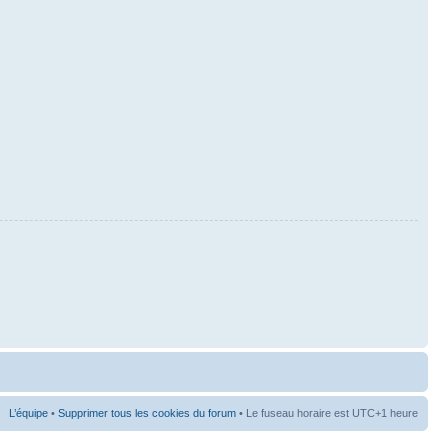
L’équipe
•
Supprimer tous les cookies du forum
• Le fuseau horaire est UTC+1 heure