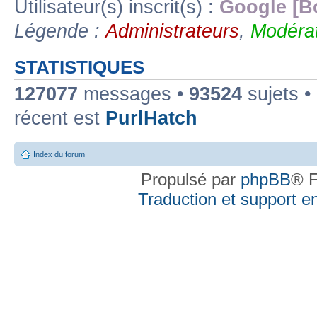
Utilisateur(s) inscrit(s) :
Google [B
Légende :
Administrateurs
,
Modérat
STATISTIQUES
127077
messages •
93524
sujets •
récent est
PurlHatch
Index du forum
Propulsé par
phpBB
® F
Traduction et support en