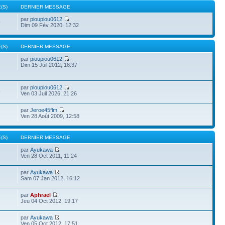
(S)
DERNIER MESSAGE
par
pioupiou0612
9
Dim 09 Fév 2020, 12:32
(S)
DERNIER MESSAGE
par
pioupiou0612
Dim 15 Juil 2012, 18:37
par
pioupiou0612
6
Ven 03 Juil 2026, 21:26
par
Jeroe45flm
Ven 28 Août 2009, 12:58
(S)
DERNIER MESSAGE
par
Ayukawa
Ven 28 Oct 2011, 11:24
par
Ayukawa
Sam 07 Jan 2012, 16:12
par
Aphrael
Jeu 04 Oct 2012, 19:17
par
Ayukawa
Ven 05 Oct 2012, 17:51