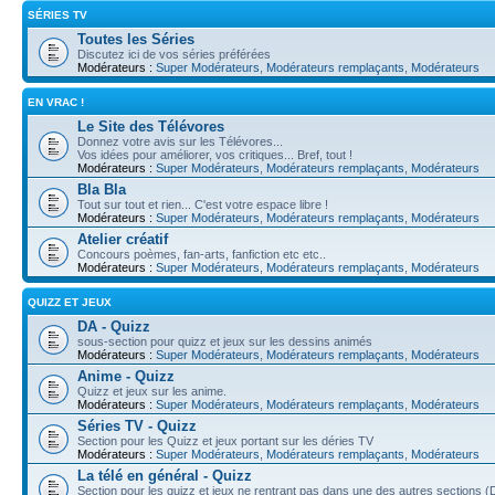
SÉRIES TV
Toutes les Séries
Discutez ici de vos séries préférées
Modérateurs :
Super Modérateurs
,
Modérateurs remplaçants
,
Modérateurs
EN VRAC !
Le Site des Télévores
Donnez votre avis sur les Télévores...
Vos idées pour améliorer, vos critiques... Bref, tout !
Modérateurs :
Super Modérateurs
,
Modérateurs remplaçants
,
Modérateurs
Bla Bla
Tout sur tout et rien... C'est votre espace libre !
Modérateurs :
Super Modérateurs
,
Modérateurs remplaçants
,
Modérateurs
Atelier créatif
Concours poèmes, fan-arts, fanfiction etc etc..
Modérateurs :
Super Modérateurs
,
Modérateurs remplaçants
,
Modérateurs
QUIZZ ET JEUX
DA - Quizz
sous-section pour quizz et jeux sur les dessins animés
Modérateurs :
Super Modérateurs
,
Modérateurs remplaçants
,
Modérateurs
Anime - Quizz
Quizz et jeux sur les anime.
Modérateurs :
Super Modérateurs
,
Modérateurs remplaçants
,
Modérateurs
Séries TV - Quizz
Section pour les Quizz et jeux portant sur les déries TV
Modérateurs :
Super Modérateurs
,
Modérateurs remplaçants
,
Modérateurs
La télé en général - Quizz
Section pour les quizz et jeux ne rentrant pas dans une des autres sections 