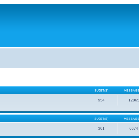
SUJET(S)
MESSAGE
954
1286
SUJET(S)
MESSAGE
361
6674