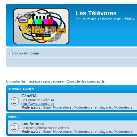
Les Télévores
Le Forum des Télévores et de GénéDA
Index du forum
Consulter les messages sans réponse
•
Consulter les sujets actifs
DESSINS ANIMÉS
GénéDA
Le Forum de GénéDA
http://www.geneda.net
Modérateurs :
Super Modérateurs
,
Modérateurs remplaçants
,
Modérateurs
ANIMES
Les Animes
Le forum général sur les Animes
Modérateurs :
Super Modérateurs
,
Modérateurs remplaçants
,
Modérateurs