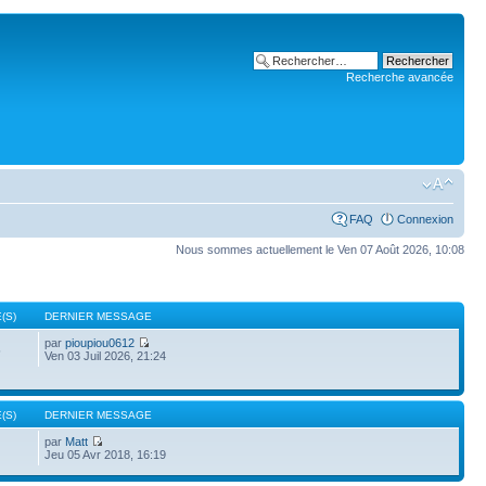
Recherche avancée
FAQ
Connexion
Nous sommes actuellement le Ven 07 Août 2026, 10:08
(S)
DERNIER MESSAGE
par
pioupiou0612
5
Ven 03 Juil 2026, 21:24
(S)
DERNIER MESSAGE
par
Matt
Jeu 05 Avr 2018, 16:19