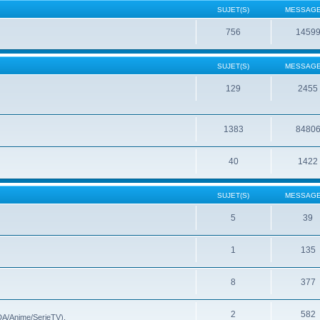
SUJET(S)
MESSAGE
756
1459
SUJET(S)
MESSAGE
129
2455
1383
8480
40
1422
SUJET(S)
MESSAGE
5
39
1
135
8
377
2
582
(DA/Anime/SerieTV).