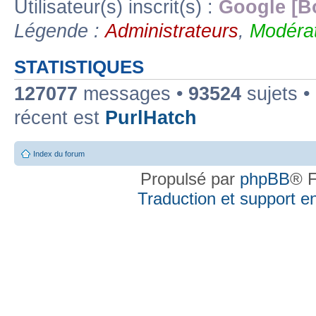
Utilisateur(s) inscrit(s) :
Google [B
Légende :
Administrateurs
,
Modérat
STATISTIQUES
127077
messages •
93524
sujets •
récent est
PurlHatch
Index du forum
Propulsé par
phpBB
® F
Traduction et support en