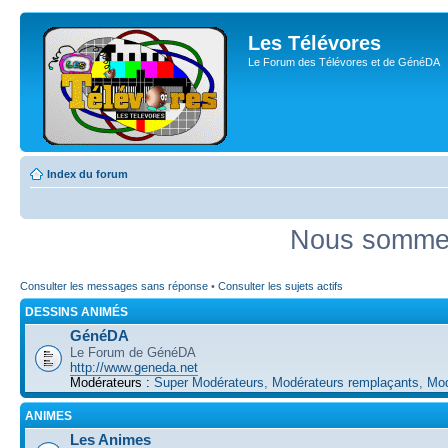
Les Télévores
Le Forum des Télévores et de GénéDA
Index du forum
Nous sommes 
Consulter les messages sans réponse
•
Consulter les sujets actifs
DESSINS ANIMÉS
GénéDA
Le Forum de GénéDA
http://www.geneda.net
Modérateurs :
Super Modérateurs
,
Modérateurs remplaçants
,
Mod
ANIMES
Les Animes