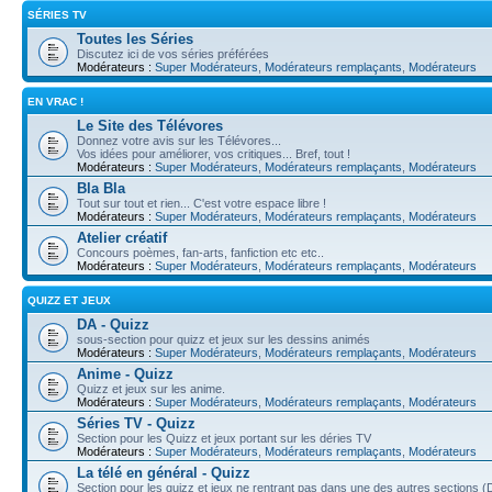
SÉRIES TV
Toutes les Séries
Discutez ici de vos séries préférées
Modérateurs :
Super Modérateurs
,
Modérateurs remplaçants
,
Modérateurs
EN VRAC !
Le Site des Télévores
Donnez votre avis sur les Télévores...
Vos idées pour améliorer, vos critiques... Bref, tout !
Modérateurs :
Super Modérateurs
,
Modérateurs remplaçants
,
Modérateurs
Bla Bla
Tout sur tout et rien... C'est votre espace libre !
Modérateurs :
Super Modérateurs
,
Modérateurs remplaçants
,
Modérateurs
Atelier créatif
Concours poèmes, fan-arts, fanfiction etc etc..
Modérateurs :
Super Modérateurs
,
Modérateurs remplaçants
,
Modérateurs
QUIZZ ET JEUX
DA - Quizz
sous-section pour quizz et jeux sur les dessins animés
Modérateurs :
Super Modérateurs
,
Modérateurs remplaçants
,
Modérateurs
Anime - Quizz
Quizz et jeux sur les anime.
Modérateurs :
Super Modérateurs
,
Modérateurs remplaçants
,
Modérateurs
Séries TV - Quizz
Section pour les Quizz et jeux portant sur les déries TV
Modérateurs :
Super Modérateurs
,
Modérateurs remplaçants
,
Modérateurs
La télé en général - Quizz
Section pour les quizz et jeux ne rentrant pas dans une des autres sections 