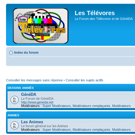
Les Télévores
Le Forum des Télévores et de GénéDA
Index du forum
Consulter les messages sans réponse
•
Consulter les sujets actifs
DESSINS ANIMÉS
GénéDA
Le Forum de GénéDA
http://www.geneda.net
Modérateurs :
Super Modérateurs
,
Modérateurs remplaçants
,
Modérateurs
ANIMES
Les Animes
Le forum général sur les Animes
Modérateurs :
Super Modérateurs
,
Modérateurs remplaçants
,
Modérateurs