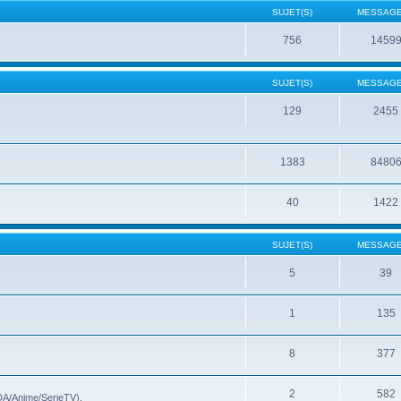
SUJET(S)
MESSAGE
756
1459
SUJET(S)
MESSAGE
129
2455
1383
8480
40
1422
SUJET(S)
MESSAGE
5
39
1
135
8
377
2
582
(DA/Anime/SerieTV).