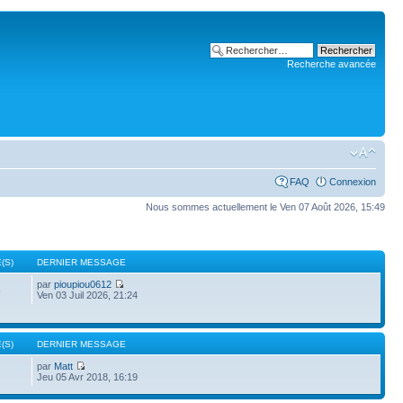
Recherche avancée
FAQ
Connexion
Nous sommes actuellement le Ven 07 Août 2026, 15:49
(S)
DERNIER MESSAGE
par
pioupiou0612
5
Ven 03 Juil 2026, 21:24
(S)
DERNIER MESSAGE
par
Matt
Jeu 05 Avr 2018, 16:19