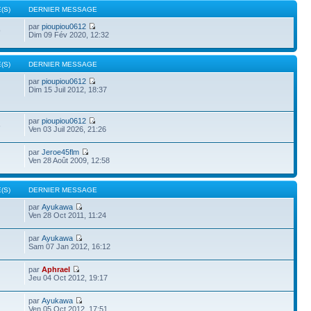
(S)
DERNIER MESSAGE
par
pioupiou0612
9
Dim 09 Fév 2020, 12:32
(S)
DERNIER MESSAGE
par
pioupiou0612
Dim 15 Juil 2012, 18:37
par
pioupiou0612
6
Ven 03 Juil 2026, 21:26
par
Jeroe45flm
Ven 28 Août 2009, 12:58
(S)
DERNIER MESSAGE
par
Ayukawa
Ven 28 Oct 2011, 11:24
par
Ayukawa
Sam 07 Jan 2012, 16:12
par
Aphrael
Jeu 04 Oct 2012, 19:17
par
Ayukawa
Ven 05 Oct 2012, 17:51