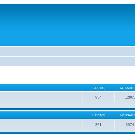
SUJET(S)
MESSAGE
954
1286
SUJET(S)
MESSAGE
361
6674