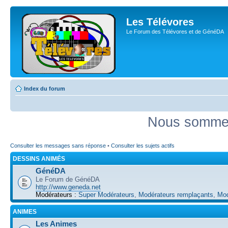
Les Télévores
Le Forum des Télévores et de GénéDA
Index du forum
Nous sommes 
Consulter les messages sans réponse
•
Consulter les sujets actifs
DESSINS ANIMÉS
GénéDA
Le Forum de GénéDA
http://www.geneda.net
Modérateurs :
Super Modérateurs
,
Modérateurs remplaçants
,
Mod
ANIMES
Les Animes