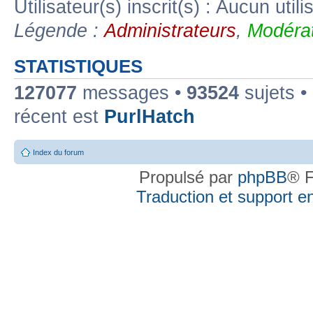
Utilisateur(s) inscrit(s) : Aucun utili
Légende :
Administrateurs
,
Modérat
STATISTIQUES
127077
messages •
93524
sujets •
récent est
PurlHatch
Index du forum
Propulsé par
phpBB
® F
Traduction et support en