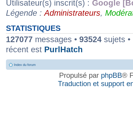
Utilisateur(s) inscrit(s) :
Google [B
Légende :
Administrateurs
,
Modérat
STATISTIQUES
127077
messages •
93524
sujets •
récent est
PurlHatch
Index du forum
Propulsé par
phpBB
® F
Traduction et support en