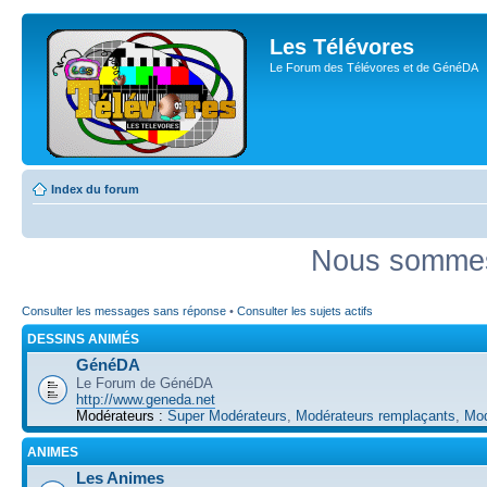
Les Télévores
Le Forum des Télévores et de GénéDA
Index du forum
Nous sommes 
Consulter les messages sans réponse
•
Consulter les sujets actifs
DESSINS ANIMÉS
GénéDA
Le Forum de GénéDA
http://www.geneda.net
Modérateurs :
Super Modérateurs
,
Modérateurs remplaçants
,
Mod
ANIMES
Les Animes