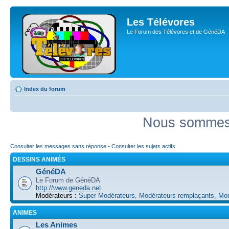
Les Télévores
Le Forum des Télévores et de GénéDA
Index du forum
Nous sommes 
Consulter les messages sans réponse
•
Consulter les sujets actifs
DESSINS ANIMÉS
GénéDA
Le Forum de GénéDA
http://www.geneda.net
Modérateurs :
Super Modérateurs
,
Modérateurs remplaçants
,
Mod
ANIMES
Les Animes