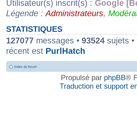
Utilisateur(s) inscrit(s) :
Google [B
Légende :
Administrateurs
,
Modérat
STATISTIQUES
127077
messages •
93524
sujets •
récent est
PurlHatch
Index du forum
Propulsé par
phpBB
® F
Traduction et support en