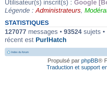
Utilisateur(s) inscrit(s) :
Google [B
Légende :
Administrateurs
,
Modérat
STATISTIQUES
127077
messages •
93524
sujets •
récent est
PurlHatch
Index du forum
Propulsé par
phpBB
® F
Traduction et support en