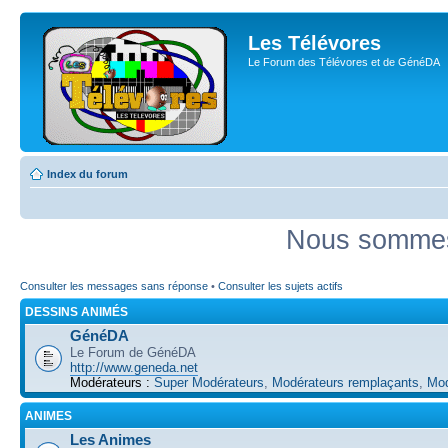
Les Télévores
Le Forum des Télévores et de GénéDA
Index du forum
Nous sommes 
Consulter les messages sans réponse
•
Consulter les sujets actifs
DESSINS ANIMÉS
GénéDA
Le Forum de GénéDA
http://www.geneda.net
Modérateurs :
Super Modérateurs
,
Modérateurs remplaçants
,
Mod
ANIMES
Les Animes