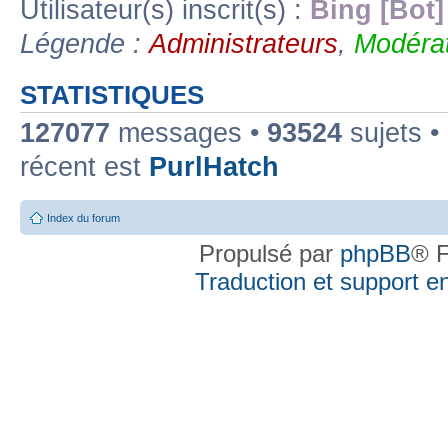
Utilisateur(s) inscrit(s) :
Bing [Bot]
Légende :
Administrateurs
,
Modérat
STATISTIQUES
127077
messages •
93524
sujets •
récent est
PurlHatch
Index du forum
Propulsé par
phpBB
® F
Traduction et support en