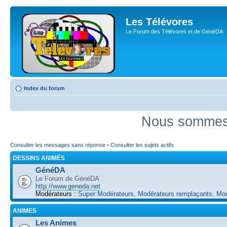
Les Télévores
Le Forum des Télévores et de GénéDA
Index du forum
Nous sommes 
Consulter les messages sans réponse
•
Consulter les sujets actifs
DESSINS ANIMÉS
GénéDA
Le Forum de GénéDA
http://www.geneda.net
Modérateurs :
Super Modérateurs
,
Modérateurs remplaçants
,
Mod
ANIMES
Les Animes