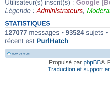
Utilisateur(s) inscrit(s) :
Google [B
Légende :
Administrateurs
,
Modérat
STATISTIQUES
127077
messages •
93524
sujets •
récent est
PurlHatch
Index du forum
Propulsé par
phpBB
® F
Traduction et support en