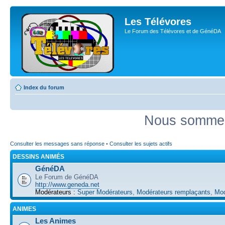
Les Télévores
Le Forum des Télévores et de GénéDA
Index du forum
Nous sommes 
Consulter les messages sans réponse
•
Consulter les sujets actifs
DESSINS ANIMÉS
GénéDA
Le Forum de GénéDA
http://www.geneda.net
Modérateurs :
Super Modérateurs
,
Modérateurs remplaçants
,
Mod
ANIMES
Les Animes