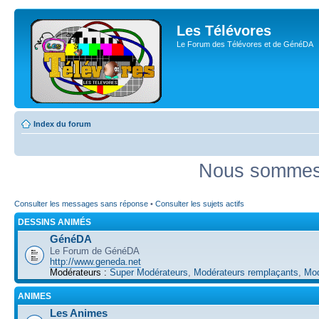
Les Télévores
Le Forum des Télévores et de GénéDA
Index du forum
Nous sommes 
Consulter les messages sans réponse
•
Consulter les sujets actifs
DESSINS ANIMÉS
GénéDA
Le Forum de GénéDA
http://www.geneda.net
Modérateurs :
Super Modérateurs
,
Modérateurs remplaçants
,
Mod
ANIMES
Les Animes