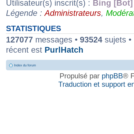
Utilisateur(s) inscrit(s) :
Bing [Bot]
Légende :
Administrateurs
,
Modérat
STATISTIQUES
127077
messages •
93524
sujets •
récent est
PurlHatch
Index du forum
Propulsé par
phpBB
® F
Traduction et support en