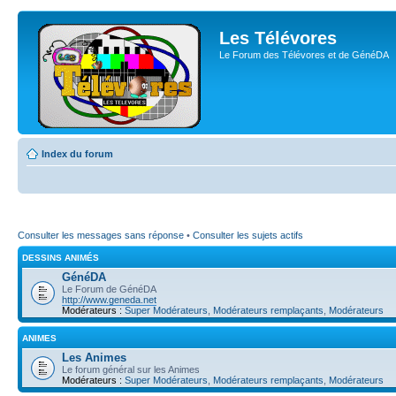
Les Télévores
Le Forum des Télévores et de GénéDA
Index du forum
Consulter les messages sans réponse
•
Consulter les sujets actifs
DESSINS ANIMÉS
GénéDA
Le Forum de GénéDA
http://www.geneda.net
Modérateurs :
Super Modérateurs
,
Modérateurs remplaçants
,
Modérateurs
ANIMES
Les Animes
Le forum général sur les Animes
Modérateurs :
Super Modérateurs
,
Modérateurs remplaçants
,
Modérateurs