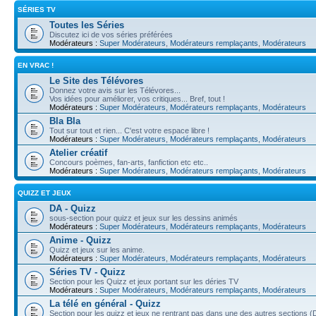
SÉRIES TV
Toutes les Séries
Discutez ici de vos séries préférées
Modérateurs :
Super Modérateurs
,
Modérateurs remplaçants
,
Modérateurs
EN VRAC !
Le Site des Télévores
Donnez votre avis sur les Télévores...
Vos idées pour améliorer, vos critiques... Bref, tout !
Modérateurs :
Super Modérateurs
,
Modérateurs remplaçants
,
Modérateurs
Bla Bla
Tout sur tout et rien... C'est votre espace libre !
Modérateurs :
Super Modérateurs
,
Modérateurs remplaçants
,
Modérateurs
Atelier créatif
Concours poèmes, fan-arts, fanfiction etc etc..
Modérateurs :
Super Modérateurs
,
Modérateurs remplaçants
,
Modérateurs
QUIZZ ET JEUX
DA - Quizz
sous-section pour quizz et jeux sur les dessins animés
Modérateurs :
Super Modérateurs
,
Modérateurs remplaçants
,
Modérateurs
Anime - Quizz
Quizz et jeux sur les anime.
Modérateurs :
Super Modérateurs
,
Modérateurs remplaçants
,
Modérateurs
Séries TV - Quizz
Section pour les Quizz et jeux portant sur les déries TV
Modérateurs :
Super Modérateurs
,
Modérateurs remplaçants
,
Modérateurs
La télé en général - Quizz
Section pour les quizz et jeux ne rentrant pas dans une des autres sections 