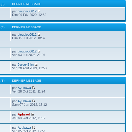
(S)
DERNIER MESSAGE
par
pioupiou0612
9
Dim 09 Fév 2020, 12:32
(S)
DERNIER MESSAGE
par
pioupiou0612
Dim 15 Juil 2012, 18:37
par
pioupiou0612
6
Ven 03 Juil 2026, 21:26
par
Jeroe45flm
Ven 28 Août 2009, 12:58
(S)
DERNIER MESSAGE
par
Ayukawa
Ven 28 Oct 2011, 11:24
par
Ayukawa
Sam 07 Jan 2012, 16:12
par
Aphrael
Jeu 04 Oct 2012, 19:17
par
Ayukawa
Ven 05 Oct 2012, 17:51