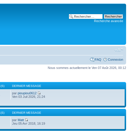
Recherche avancée
FAQ
Connexion
Nous sommes actuellement le Ven 07 Août 2026, 00:12
(S)
DERNIER MESSAGE
par
pioupiou0612
5
Ven 03 Juil 2026, 21:24
(S)
DERNIER MESSAGE
par
Matt
Jeu 05 Avr 2018, 16:19