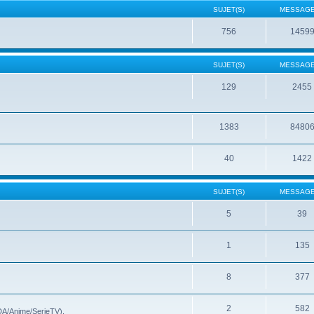
SUJET(S)
MESSAGE
756
1459
SUJET(S)
MESSAGE
129
2455
1383
8480
40
1422
SUJET(S)
MESSAGE
5
39
1
135
8
377
2
582
(DA/Anime/SerieTV).