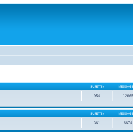
SUJET(S)
MESSAGE
954
1286
SUJET(S)
MESSAGE
361
6674