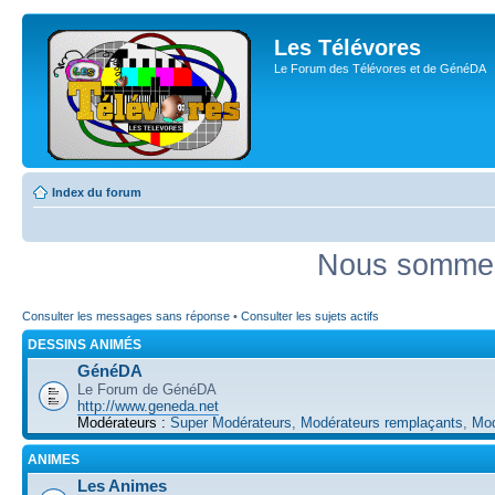
Les Télévores
Le Forum des Télévores et de GénéDA
Index du forum
Nous sommes 
Consulter les messages sans réponse
•
Consulter les sujets actifs
DESSINS ANIMÉS
GénéDA
Le Forum de GénéDA
http://www.geneda.net
Modérateurs :
Super Modérateurs
,
Modérateurs remplaçants
,
Mod
ANIMES
Les Animes