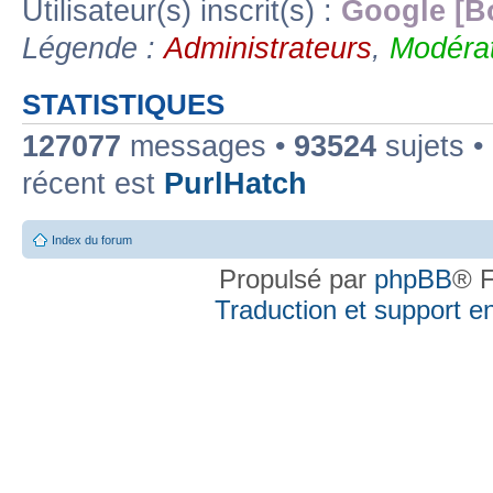
Utilisateur(s) inscrit(s) :
Google [B
Légende :
Administrateurs
,
Modérat
STATISTIQUES
127077
messages •
93524
sujets •
récent est
PurlHatch
Index du forum
Propulsé par
phpBB
® F
Traduction et support en