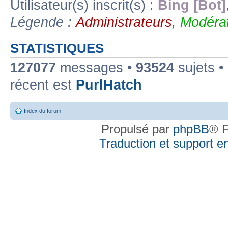
Utilisateur(s) inscrit(s) :
Bing [Bot]
Légende :
Administrateurs
,
Modérat
STATISTIQUES
127077
messages •
93524
sujets •
récent est
PurlHatch
Index du forum
Propulsé par
phpBB
® F
Traduction et support en