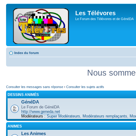
Les Télévores
Le Forum des Télévores et de GénéDA
Index du forum
Nous sommes 
Consulter les messages sans réponse
•
Consulter les sujets actifs
DESSINS ANIMÉS
GénéDA
Le Forum de GénéDA
http://www.geneda.net
Modérateurs :
Super Modérateurs
,
Modérateurs remplaçants
,
Mod
ANIMES
Les Animes