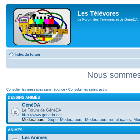
Les Télévores
Le Forum des Télévores et de GénéDA
Index du forum
Nous sommes 
Consulter les messages sans réponse
•
Consulter les sujets actifs
DESSINS ANIMÉS
GénéDA
Le Forum de GénéDA
http://www.geneda.net
Modérateurs :
Super Modérateurs
,
Modérateurs remplaçants
,
Mod
ANIMES
Les Animes