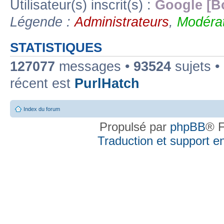
Utilisateur(s) inscrit(s) :
Google [B
Légende :
Administrateurs
,
Modérat
STATISTIQUES
127077
messages •
93524
sujets •
récent est
PurlHatch
Index du forum
Propulsé par
phpBB
® F
Traduction et support en