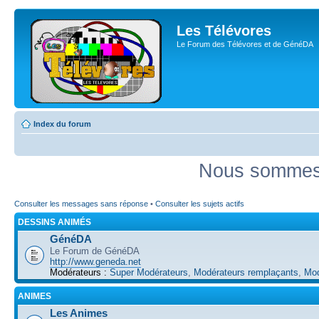
Les Télévores
Le Forum des Télévores et de GénéDA
Index du forum
Nous sommes 
Consulter les messages sans réponse
•
Consulter les sujets actifs
DESSINS ANIMÉS
GénéDA
Le Forum de GénéDA
http://www.geneda.net
Modérateurs :
Super Modérateurs
,
Modérateurs remplaçants
,
Mod
ANIMES
Les Animes