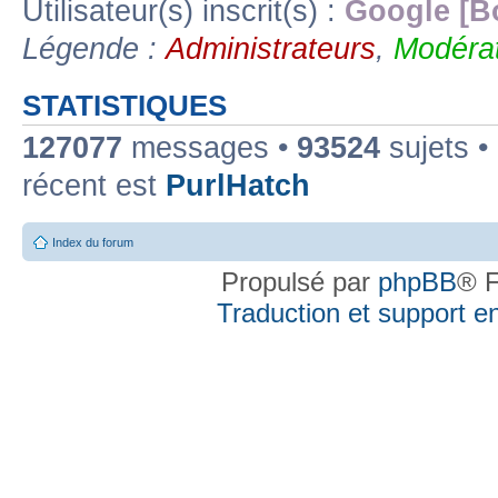
Utilisateur(s) inscrit(s) :
Google [B
Légende :
Administrateurs
,
Modérat
STATISTIQUES
127077
messages •
93524
sujets •
récent est
PurlHatch
Index du forum
Propulsé par
phpBB
® F
Traduction et support en