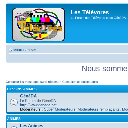
Les Télévores
Le Forum des Télévores et de GénéDA
Index du forum
Nous sommes 
Consulter les messages sans réponse
•
Consulter les sujets actifs
DESSINS ANIMÉS
GénéDA
Le Forum de GénéDA
http://www.geneda.net
Modérateurs :
Super Modérateurs
,
Modérateurs remplaçants
,
Mod
ANIMES
Les Animes