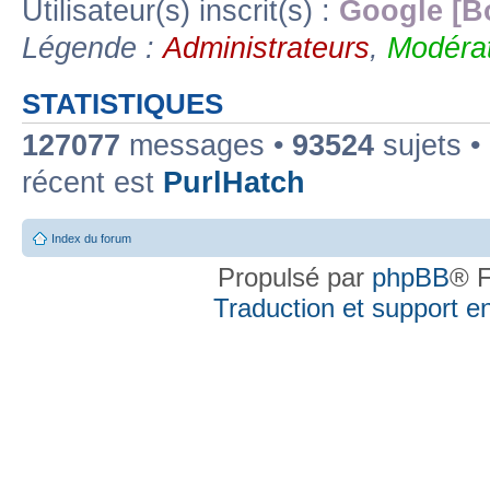
Utilisateur(s) inscrit(s) :
Google [B
Légende :
Administrateurs
,
Modérat
STATISTIQUES
127077
messages •
93524
sujets •
récent est
PurlHatch
Index du forum
Propulsé par
phpBB
® F
Traduction et support en