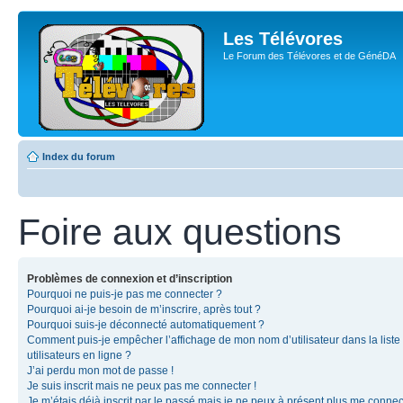
Les Télévores
Le Forum des Télévores et de GénéDA
Index du forum
Foire aux questions
Problèmes de connexion et d’inscription
Pourquoi ne puis-je pas me connecter ?
Pourquoi ai-je besoin de m’inscrire, après tout ?
Pourquoi suis-je déconnecté automatiquement ?
Comment puis-je empêcher l’affichage de mon nom d’utilisateur dans la liste
utilisateurs en ligne ?
J’ai perdu mon mot de passe !
Je suis inscrit mais ne peux pas me connecter !
Je m’étais déjà inscrit par le passé mais je ne peux à présent plus me connec