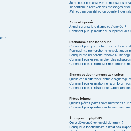
Je ne peux pas envoyer de messages privé
Je continue à recevoir des messages privés 
J’ai reçu un pourriel ou un courriel indésira
Amis et ignorés
À quoi sert ma liste d’amis et d’ignorés ?
Comment puis-je ajouter ou supprimer des ut
ter ?
Recherche dans les forums
Comment puis-je effectuer une recherche 
Pourquoi ma recherche ne renvoie aucun ré
Pourquoi ma recherche renvoie à une page
Comment puis-je rechercher des utilisateur
Comment puis-je retrouver mes propres me
Signets et abonnements aux sujets
Quelle est la différence entre le signetage 
Comment puis-je m’abonner à un forum ou à
Comment puis-je résilier mes abonnements
Pièces jointes
Quelles pièces jointes sont autorisées sur 
Comment puis-je retrouver toutes mes pièce
À propos de phpBB3
Qui a développé ce logiciel de forum ?
Pourquoi la fonctionnalité X n’est pas dispon