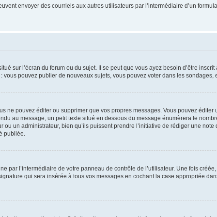
its peuvent envoyer des courriels aux autres utilisateurs par l’intermédiaire d’un for
tué sur l’écran du forum ou du sujet. Il se peut que vous ayez besoin d’être inscri
e : vous pouvez publier de nouveaux sujets, vous pouvez voter dans les sondages, e
us ne pouvez éditer ou supprimer que vos propres messages. Vous pouvez éditer u
pondu au message, un petit texte situé en dessous du message énumèrera le nombre de
r ou un administrateur, bien qu’ils puissent prendre l’initiative de rédiger une note 
é publiée.
e par l’intermédiaire de votre panneau de contrôle de l’utilisateur. Une fois créé
ignature qui sera insérée à tous vos messages en cochant la case appropriée dans vo