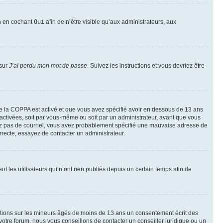
on en cochant
Oui
afin de n’être visible qu’aux administrateurs, aux
 sur
J’ai perdu mon mot de passe
. Suivez les instructions et vous devriez être
t de la COPPA est activé et que vous avez spécifié avoir en dessous de 13 ans
 activées, soit par vous-même ou soit par un administrateur, avant que vous
ecevez pas de courriel, vous avez probablement spécifié une mauvaise adresse de
correcte, essayez de contacter un administrateur.
les utilisateurs qui n’ont rien publiés depuis un certain temps afin de
mations sur les mineurs âgés de moins de 13 ans un consentement écrit des
otre forum, nous vous conseillons de contacter un conseiller juridique ou un