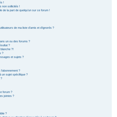
s !
non sollicités !
ble de la part de quelqu’un sur ce forum !
ilisateurs de ma liste d’amis et d’ignorés ?
dans un ou des forums ?
sultat ?
 blanche ?!
s ?
ssages et sujets ?
et l’abonnement ?
 un sujet spécifique ?
 ?
ce forum ?
s jointes ?
ible ?