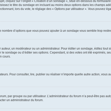
, cliquez sur l’onglet « Création d’un sondage », situé en-dessous du formulaire pri
sissez le titre du sondage en incluant au moins deux options dans les champs adé
ctionnant, lors du vote, le réglage des « Options par utilisateur ». Vous pouvez éga
i le nombre d’options que vous pouvez ajouter à un sondage vous semble trop restre
auteur, un modérateur ou un administrateur. Pour éditer un sondage, éditez tout s
er le sondage ou d’éditer ses options. Cependant, si des votes ont été exprimés, seu
n cours.
isateurs. Pour consulter, lire, publier ou réaliser n’importe quelle autre action, v
um, par groupe ou par utilisateur. L’administrateur du forum n’a peut-être pas auto
acter un administrateur du forum.