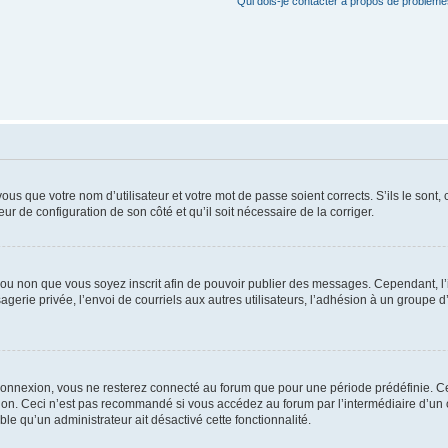
Qui dois-je contacter à propos de problèmes
us que votre nom d’utilisateur et votre mot de passe soient corrects. S’ils le sont,
eur de configuration de son côté et qu’il soit nécessaire de la corriger.
er ou non que vous soyez inscrit afin de pouvoir publier des messages. Cependant, 
erie privée, l’envoi de courriels aux autres utilisateurs, l’adhésion à un groupe d’
connexion, vous ne resterez connecté au forum que pour une période prédéfinie. Cec
xion. Ceci n’est pas recommandé si vous accédez au forum par l’intermédiaire d’un 
able qu’un administrateur ait désactivé cette fonctionnalité.