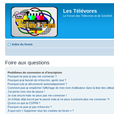
Les Télévores
Le Forum des Télévores et de GénéDA
Index du forum
Foire aux questions
Problèmes de connexion et d’inscription
Pourquoi ne puis-je pas me connecter ?
Pourquoi ai-je besoin de m’inscrire, après tout ?
Pourquoi suis-je déconnecté automatiquement ?
Comment puis-je empêcher l’affichage de mon nom d’utilisateur dans la liste des utilisa
J’ai perdu mon mot de passe !
Je suis inscrit mais ne peux pas me connecter !
Je m’étais déjà inscrit par le passé mais je ne peux à présent plus me connecter ?!
Qu’est-ce que la COPPA ?
Pourquoi ne puis-je pas m’inscrire ?
À quoi sert « Supprimer tous les cookies du forum » ?