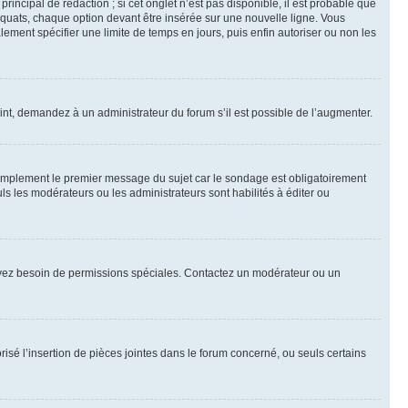
ncipal de rédaction ; si cet onglet n’est pas disponible, il est probable que
quats, chaque option devant être insérée sur une nouvelle ligne. Vous
lement spécifier une limite de temps en jours, puis enfin autoriser ou non les
int, demandez à un administrateur du forum s’il est possible de l’augmenter.
implement le premier message du sujet car le sondage est obligatoirement
ls les modérateurs ou les administrateurs sont habilités à éditer ou
ous avez besoin de permissions spéciales. Contactez un modérateur ou un
risé l’insertion de pièces jointes dans le forum concerné, ou seuls certains