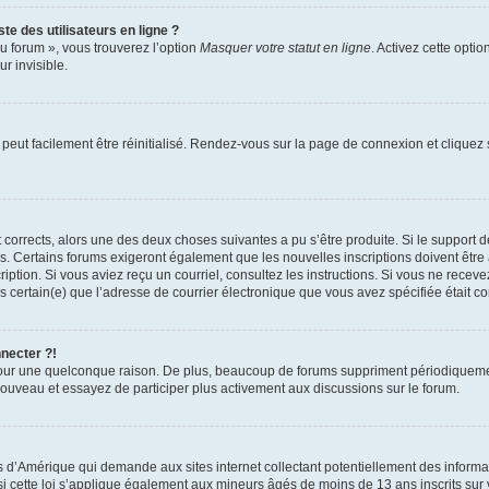
te des utilisateurs en ligne ?
u forum », vous trouverez l’option
Masquer votre statut en ligne
. Activez cette opti
r invisible.
peut facilement être réinitialisé. Rendez-vous sur la page de connexion et cliquez
nt corrects, alors une des deux choses suivantes a pu s’être produite. Si le suppor
es. Certains forums exigeront également que les nouvelles inscriptions doivent être
nscription. Si vous aviez reçu un courriel, consultez les instructions. Si vous ne r
êtes certain(e) que l’adresse de courrier électronique que vous avez spécifiée était 
nnecter ?!
pour une quelconque raison. De plus, beaucoup de forums suppriment périodiquement 
à nouveau et essayez de participer plus activement aux discussions sur le forum.
is d’Amérique qui demande aux sites internet collectant potentiellement des infor
 cette loi s’applique également aux mineurs âgés de moins de 13 ans inscrits sur v