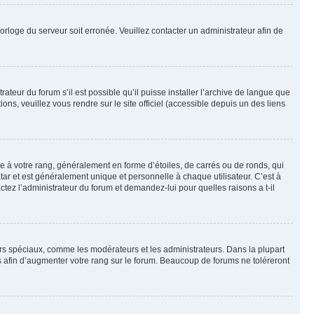
horloge du serveur soit erronée. Veuillez contacter un administrateur afin de
ateur du forum s’il est possible qu’il puisse installer l’archive de langue que
ns, veuillez vous rendre sur le site officiel (accessible depuis un des liens
e à votre rang, généralement en forme d’étoiles, de carrés ou de ronds, qui
tar et est généralement unique et personnelle à chaque utilisateur. C’est à
actez l’administrateur du forum et demandez-lui pour quelles raisons a t-il
eurs spéciaux, comme les modérateurs et les administrateurs. Dans la plupart
 afin d’augmenter votre rang sur le forum. Beaucoup de forums ne toléreront