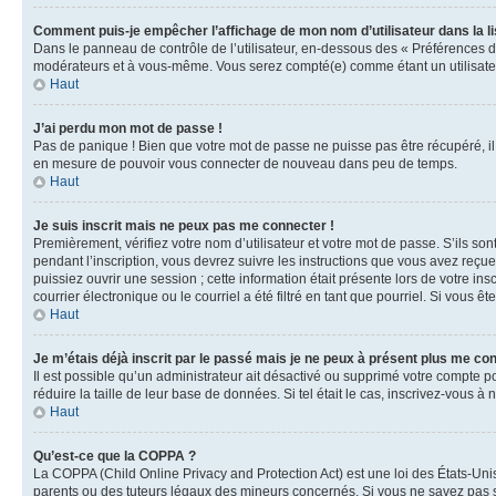
Comment puis-je empêcher l’affichage de mon nom d’utilisateur dans la lis
Dans le panneau de contrôle de l’utilisateur, en-dessous des « Préférences d
modérateurs et à vous-même. Vous serez compté(e) comme étant un utilisateu
Haut
J’ai perdu mon mot de passe !
Pas de panique ! Bien que votre mot de passe ne puisse pas être récupéré, il 
en mesure de pouvoir vous connecter de nouveau dans peu de temps.
Haut
Je suis inscrit mais ne peux pas me connecter !
Premièrement, vérifiez votre nom d’utilisateur et votre mot de passe. S’ils so
pendant l’inscription, vous devrez suivre les instructions que vous avez reçu
puissiez ouvrir une session ; cette information était présente lors de votre i
courrier électronique ou le courriel a été filtré en tant que pourriel. Si vous 
Haut
Je m’étais déjà inscrit par le passé mais je ne peux à présent plus me co
Il est possible qu’un administrateur ait désactivé ou supprimé votre compte 
réduire la taille de leur base de données. Si tel était le cas, inscrivez-vous 
Haut
Qu’est-ce que la COPPA ?
La COPPA (Child Online Privacy and Protection Act) est une loi des États-Un
parents ou des tuteurs légaux des mineurs concernés. Si vous ne savez pas si