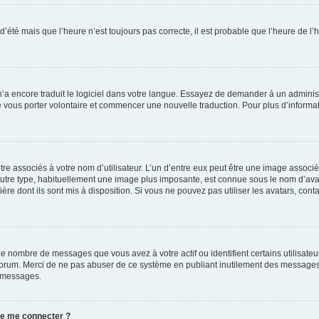
 d’été mais que l’heure n’est toujours pas correcte, il est probable que l’heure de l’
 n’a encore traduit le logiciel dans votre langue. Essayez de demander à un administr
e vous porter volontaire et commencer une nouvelle traduction. Pour plus d’informatio
re associés à votre nom d’utilisateur. L’un d’entre eux peut être une image associé
’autre type, habituellement une image plus imposante, est connue sous le nom d’ava
ère dont ils sont mis à disposition. Si vous ne pouvez pas utiliser les avatars, cont
le nombre de messages que vous avez à votre actif ou identifient certains utilisat
u forum. Merci de ne pas abuser de ce système en publiant inutilement des messages
e messages.
 de me connecter ?