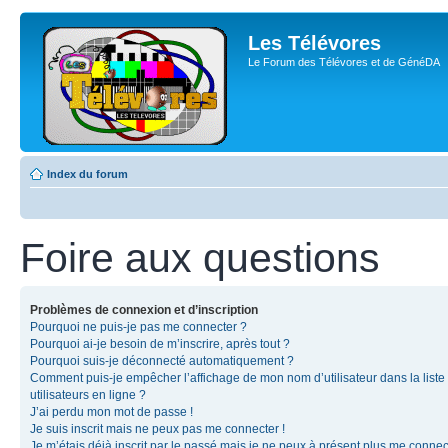
Les Télévores
Le Forum des Télévores et de GénéDA
Index du forum
Foire aux questions
Problèmes de connexion et d’inscription
Pourquoi ne puis-je pas me connecter ?
Pourquoi ai-je besoin de m’inscrire, après tout ?
Pourquoi suis-je déconnecté automatiquement ?
Comment puis-je empêcher l’affichage de mon nom d’utilisateur dans la liste
utilisateurs en ligne ?
J’ai perdu mon mot de passe !
Je suis inscrit mais ne peux pas me connecter !
Je m’étais déjà inscrit par le passé mais je ne peux à présent plus me connec