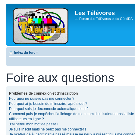
Les Télévores
Le Forum des Télévores et de GénéDA
Index du forum
Foire aux questions
Problèmes de connexion et d’inscription
Pourquoi ne puis-je pas me connecter ?
Pourquoi ai-je besoin de m’inscrire, après tout ?
Pourquoi suis-je déconnecté automatiquement ?
Comment puis-je empêcher l’affichage de mon nom d’utilisateur dans la liste
utilisateurs en ligne ?
J’ai perdu mon mot de passe !
Je suis inscrit mais ne peux pas me connecter !
Je m’étais déjà inscrit par le passé mais je ne peux à présent plus me connec