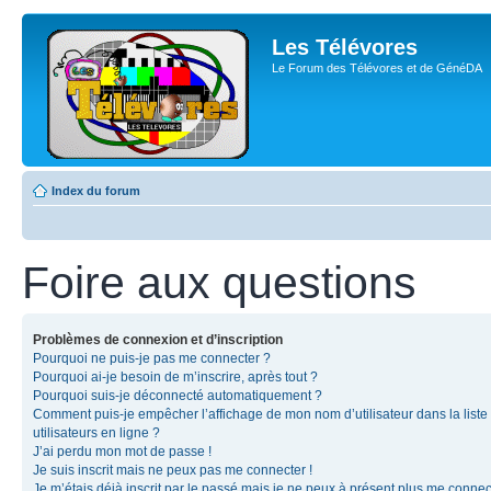
Les Télévores
Le Forum des Télévores et de GénéDA
Index du forum
Foire aux questions
Problèmes de connexion et d’inscription
Pourquoi ne puis-je pas me connecter ?
Pourquoi ai-je besoin de m’inscrire, après tout ?
Pourquoi suis-je déconnecté automatiquement ?
Comment puis-je empêcher l’affichage de mon nom d’utilisateur dans la liste
utilisateurs en ligne ?
J’ai perdu mon mot de passe !
Je suis inscrit mais ne peux pas me connecter !
Je m’étais déjà inscrit par le passé mais je ne peux à présent plus me connec