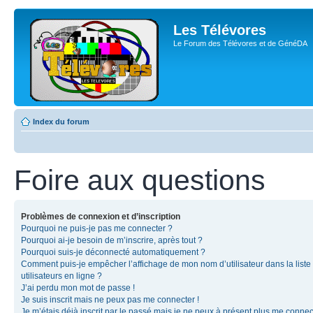
Les Télévores
Le Forum des Télévores et de GénéDA
Index du forum
Foire aux questions
Problèmes de connexion et d’inscription
Pourquoi ne puis-je pas me connecter ?
Pourquoi ai-je besoin de m’inscrire, après tout ?
Pourquoi suis-je déconnecté automatiquement ?
Comment puis-je empêcher l’affichage de mon nom d’utilisateur dans la liste
utilisateurs en ligne ?
J’ai perdu mon mot de passe !
Je suis inscrit mais ne peux pas me connecter !
Je m’étais déjà inscrit par le passé mais je ne peux à présent plus me connec