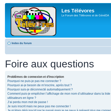
Les Télévores
Le Forum des Télévores et de GénéDA
Index du forum
Foire aux questions
Problèmes de connexion et d’inscription
Pourquoi ne puis-je pas me connecter ?
Pourquoi ai-je besoin de m’inscrire, après tout ?
Pourquoi suis-je déconnecté automatiquement ?
Comment puis-je empêcher l’affichage de mon nom d’utilisateur dans la liste
utilisateurs en ligne ?
J’ai perdu mon mot de passe !
Je suis inscrit mais ne peux pas me connecter !
Je m’étais déjà inscrit par le passé mais je ne peux à présent plus me connec