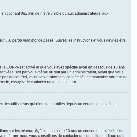
on en cochant
Oui
afin de n’être visible qu’aux administrateurs, aux
 sur
J’ai perdu mon mot de passe
. Suivez les instructions et vous devriez être
t de la COPPA est activé et que vous avez spécifié avoir en dessous de 13 ans
 activées, soit par vous-même ou soit par un administrateur, avant que vous
ecevez pas de courriel, vous avez probablement spécifié une mauvaise adresse de
correcte, essayez de contacter un administrateur.
les utilisateurs qui n’ont rien publiés depuis un certain temps afin de
mations sur les mineurs âgés de moins de 13 ans un consentement écrit des
otre forum, nous vous conseillons de contacter un conseiller juridique ou un