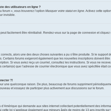
te des utilisateurs en ligne ?
u forum », vous trouverez l’option
Masquer votre statut en ligne
. Activez cette opti
r invisible.
peut facilement être réinitialisé. Rendez-vous sur la page de connexion et cliquez
nt corrects, alors une des deux choses suivantes a pu s’être produite. Si le suppor
es. Certains forums exigeront également que les nouvelles inscriptions doivent être
nscription. Si vous aviez reçu un courriel, consultez les instructions. Si vous ne r
êtes certain(e) que l’adresse de courrier électronique que vous avez spécifiée était 
nnecter ?!
pour une quelconque raison. De plus, beaucoup de forums suppriment périodiquement 
à nouveau et essayez de participer plus activement aux discussions sur le forum.
is d’Amérique qui demande aux sites internet collectant potentiellement des infor
 cette loi s’applique également aux mineurs âgés de moins de 13 ans inscrits sur v