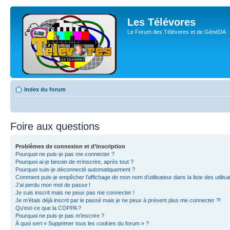
Les Télévores
Le Forum des Télévores et de GénéDA
Index du forum
Foire aux questions
Problèmes de connexion et d’inscription
Pourquoi ne puis-je pas me connecter ?
Pourquoi ai-je besoin de m’inscrire, après tout ?
Pourquoi suis-je déconnecté automatiquement ?
Comment puis-je empêcher l’affichage de mon nom d’utilisateur dans la liste des utilisa
J’ai perdu mon mot de passe !
Je suis inscrit mais ne peux pas me connecter !
Je m’étais déjà inscrit par le passé mais je ne peux à présent plus me connecter ?!
Qu’est-ce que la COPPA ?
Pourquoi ne puis-je pas m’inscrire ?
À quoi sert « Supprimer tous les cookies du forum » ?