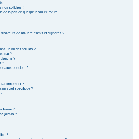
s !
non sollicités !
ble de la part de quelqu’un sur ce forum !
ilisateurs de ma liste d’amis et d’ignorés ?
dans un ou des forums ?
sultat ?
 blanche ?!
s ?
ssages et sujets ?
et l’abonnement ?
 un sujet spécifique ?
 ?
ce forum ?
s jointes ?
ible ?