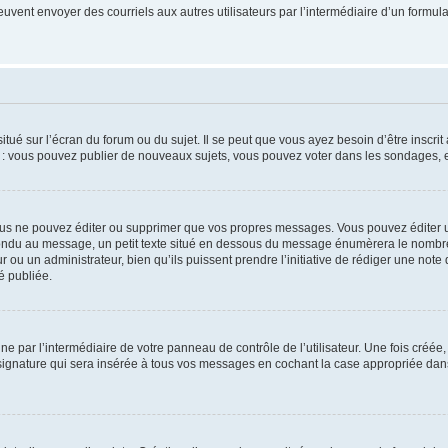
its peuvent envoyer des courriels aux autres utilisateurs par l’intermédiaire d’un for
tué sur l’écran du forum ou du sujet. Il se peut que vous ayez besoin d’être inscri
e : vous pouvez publier de nouveaux sujets, vous pouvez voter dans les sondages, e
us ne pouvez éditer ou supprimer que vos propres messages. Vous pouvez éditer u
pondu au message, un petit texte situé en dessous du message énumèrera le nombre de
r ou un administrateur, bien qu’ils puissent prendre l’initiative de rédiger une note 
é publiée.
e par l’intermédiaire de votre panneau de contrôle de l’utilisateur. Une fois créé
ignature qui sera insérée à tous vos messages en cochant la case appropriée dans vo