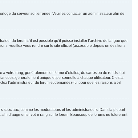
horloge du serveur soit erronée. Veuillez contacter un administrateur afin de
ateur du forum s’il est possible qu’il puisse installer l’archive de langue que
ns, veuillez vous rendre sur le site officiel (accessible depuis un des liens
e à votre rang, généralement en forme d’étoiles, de carrés ou de ronds, qui
tar et est généralement unique et personnelle à chaque utilisateur. C’est à
actez l’administrateur du forum et demandez-lui pour quelles raisons a t-il
eurs spéciaux, comme les modérateurs et les administrateurs. Dans la plupart
 afin d’augmenter votre rang sur le forum. Beaucoup de forums ne toléreront