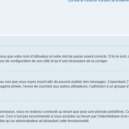
Qui dois-je contacter à propos de problèmes
us que votre nom d’utilisateur et votre mot de passe soient corrects. S’ils le sont,
eur de configuration de son côté et qu’il soit nécessaire de la corriger.
er ou non que vous soyez inscrit afin de pouvoir publier des messages. Cependant, 
erie privée, l’envoi de courriels aux autres utilisateurs, l’adhésion à un groupe d’
connexion, vous ne resterez connecté au forum que pour une période prédéfinie. Cec
xion. Ceci n’est pas recommandé si vous accédez au forum par l’intermédiaire d’un 
able qu’un administrateur ait désactivé cette fonctionnalité.