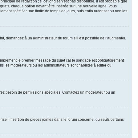
ncipal de rédaction ; si cet onglet n’est pas disponible, il est probable que
quats, chaque option devant être insérée sur une nouvelle ligne. Vous
lement spécifier une limite de temps en jours, puis enfin autoriser ou non les
int, demandez à un administrateur du forum s’il est possible de l’augmenter.
implement le premier message du sujet car le sondage est obligatoirement
ls les modérateurs ou les administrateurs sont habilités à éditer ou
ous avez besoin de permissions spéciales. Contactez un modérateur ou un
risé l’insertion de pièces jointes dans le forum concerné, ou seuls certains