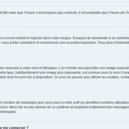
 d’été mais que l’heure n’est toujours pas correcte, il est probable que l’heure de l’
 n’a encore traduit le logiciel dans votre langue. Essayez de demander à un administr
e vous porter volontaire et commencer une nouvelle traduction. Pour plus d’informatio
re associés à votre nom d’utilisateur. L’un d’entre eux peut être une image associé
’autre type, habituellement une image plus imposante, est connue sous le nom d’ava
ère dont ils sont mis à disposition. Si vous ne pouvez pas utiliser les avatars, cont
le nombre de messages que vous avez à votre actif ou identifient certains utilisat
u forum. Merci de ne pas abuser de ce système en publiant inutilement des messages
e messages.
 de me connecter ?