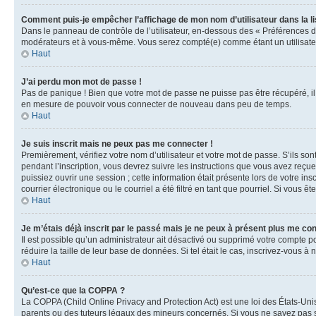
Comment puis-je empêcher l’affichage de mon nom d’utilisateur dans la lis
Dans le panneau de contrôle de l’utilisateur, en-dessous des « Préférences d
modérateurs et à vous-même. Vous serez compté(e) comme étant un utilisateu
Haut
J’ai perdu mon mot de passe !
Pas de panique ! Bien que votre mot de passe ne puisse pas être récupéré, il 
en mesure de pouvoir vous connecter de nouveau dans peu de temps.
Haut
Je suis inscrit mais ne peux pas me connecter !
Premièrement, vérifiez votre nom d’utilisateur et votre mot de passe. S’ils so
pendant l’inscription, vous devrez suivre les instructions que vous avez reçu
puissiez ouvrir une session ; cette information était présente lors de votre i
courrier électronique ou le courriel a été filtré en tant que pourriel. Si vous 
Haut
Je m’étais déjà inscrit par le passé mais je ne peux à présent plus me co
Il est possible qu’un administrateur ait désactivé ou supprimé votre compte 
réduire la taille de leur base de données. Si tel était le cas, inscrivez-vous 
Haut
Qu’est-ce que la COPPA ?
La COPPA (Child Online Privacy and Protection Act) est une loi des États-Un
parents ou des tuteurs légaux des mineurs concernés. Si vous ne savez pas si