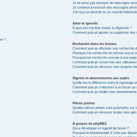
Je ne peux pas envoyer de messages privé
Je continue à recevoir des messages privés 
J’ai reçu un pourriel ou un courriel indésira
Amis et ignorés
À quoi sert ma liste d’amis et d’ignorés ?
Comment puis-je ajouter ou supprimer des ut
ter ?
Recherche dans les forums
Comment puis-je effectuer une recherche 
Pourquoi ma recherche ne renvoie aucun ré
Pourquoi ma recherche renvoie à une page
Comment puis-je rechercher des utilisateur
Comment puis-je retrouver mes propres me
Signets et abonnements aux sujets
Quelle est la différence entre le signetage 
Comment puis-je m’abonner à un forum ou à
Comment puis-je résilier mes abonnements
Pièces jointes
Quelles pièces jointes sont autorisées sur 
Comment puis-je retrouver toutes mes pièce
À propos de phpBB3
Qui a développé ce logiciel de forum ?
Pourquoi la fonctionnalité X n’est pas dispon