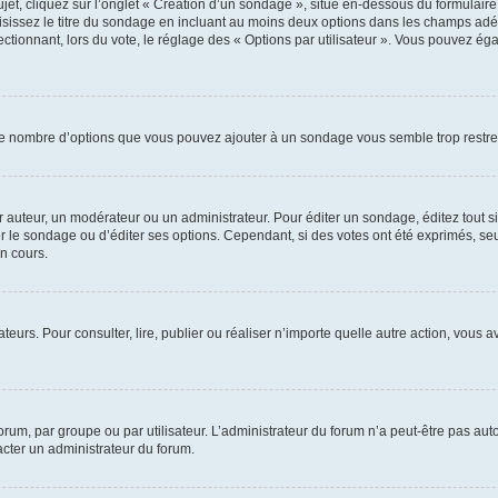
, cliquez sur l’onglet « Création d’un sondage », situé en-dessous du formulaire pri
sissez le titre du sondage en incluant au moins deux options dans les champs adé
ctionnant, lors du vote, le réglage des « Options par utilisateur ». Vous pouvez éga
i le nombre d’options que vous pouvez ajouter à un sondage vous semble trop restre
auteur, un modérateur ou un administrateur. Pour éditer un sondage, éditez tout s
er le sondage ou d’éditer ses options. Cependant, si des votes ont été exprimés, seu
n cours.
isateurs. Pour consulter, lire, publier ou réaliser n’importe quelle autre action, v
um, par groupe ou par utilisateur. L’administrateur du forum n’a peut-être pas auto
acter un administrateur du forum.