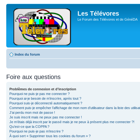
Les Télévores
Le Forum des Télévores et de GénéDA
Index du forum
Foire aux questions
Problèmes de connexion et d’inscription
Pourquoi ne puis-je pas me connecter ?
Pourquoi ai-je besoin de m’inscrire, après tout ?
Pourquoi suis-je déconnecté automatiquement ?
Comment puis-je empêcher l’affichage de mon nom d’utilisateur dans la liste des utilisa
J’ai perdu mon mot de passe !
Je suis inscrit mais ne peux pas me connecter !
Je m’étais déjà inscrit par le passé mais je ne peux à présent plus me connecter ?!
Qu’est-ce que la COPPA ?
Pourquoi ne puis-je pas m’inscrire ?
À quoi sert « Supprimer tous les cookies du forum » ?