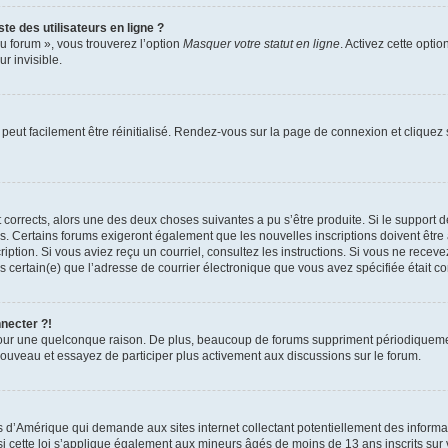
te des utilisateurs en ligne ?
u forum », vous trouverez l’option
Masquer votre statut en ligne
. Activez cette opti
r invisible.
peut facilement être réinitialisé. Rendez-vous sur la page de connexion et cliquez
nt corrects, alors une des deux choses suivantes a pu s’être produite. Si le suppor
es. Certains forums exigeront également que les nouvelles inscriptions doivent être
nscription. Si vous aviez reçu un courriel, consultez les instructions. Si vous ne r
êtes certain(e) que l’adresse de courrier électronique que vous avez spécifiée était 
nnecter ?!
pour une quelconque raison. De plus, beaucoup de forums suppriment périodiquement 
à nouveau et essayez de participer plus activement aux discussions sur le forum.
is d’Amérique qui demande aux sites internet collectant potentiellement des infor
 cette loi s’applique également aux mineurs âgés de moins de 13 ans inscrits sur v