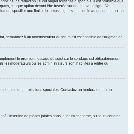
ncipal de rédaction ; si cet onglet n’est pas disponible, il est probable que
quats, chaque option devant être insérée sur une nouvelle ligne. Vous
lement spécifier une limite de temps en jours, puis enfin autoriser ou non les
int, demandez à un administrateur du forum s’il est possible de l’augmenter.
implement le premier message du sujet car le sondage est obligatoirement
ls les modérateurs ou les administrateurs sont habilités à éditer ou
ous avez besoin de permissions spéciales. Contactez un modérateur ou un
risé l’insertion de pièces jointes dans le forum concerné, ou seuls certains