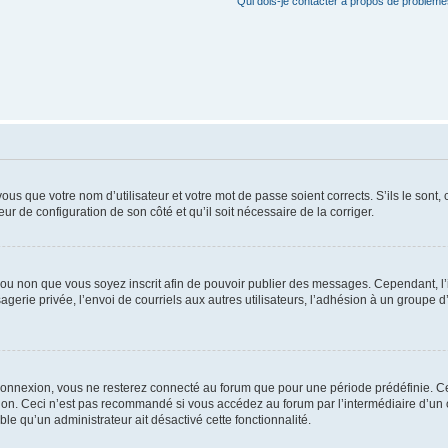
Qui dois-je contacter à propos de problèmes
us que votre nom d’utilisateur et votre mot de passe soient corrects. S’ils le sont,
eur de configuration de son côté et qu’il soit nécessaire de la corriger.
er ou non que vous soyez inscrit afin de pouvoir publier des messages. Cependant, 
erie privée, l’envoi de courriels aux autres utilisateurs, l’adhésion à un groupe d’
connexion, vous ne resterez connecté au forum que pour une période prédéfinie. Cec
xion. Ceci n’est pas recommandé si vous accédez au forum par l’intermédiaire d’un 
able qu’un administrateur ait désactivé cette fonctionnalité.