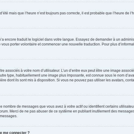
 d’été mais que l’heure n’est toujours pas correcte, il est probable que l’heure de l’
 n’a encore traduit le logiciel dans votre langue. Essayez de demander à un administr
e vous porter volontaire et commencer une nouvelle traduction. Pour plus d’informatio
re associés à votre nom d’utilisateur. L’un d’entre eux peut être une image associé
’autre type, habituellement une image plus imposante, est connue sous le nom d’ava
ère dont ils sont mis à disposition. Si vous ne pouvez pas utiliser les avatars, cont
le nombre de messages que vous avez à votre actif ou identifient certains utilisat
u forum. Merci de ne pas abuser de ce système en publiant inutilement des messages
e messages.
 de me connecter ?