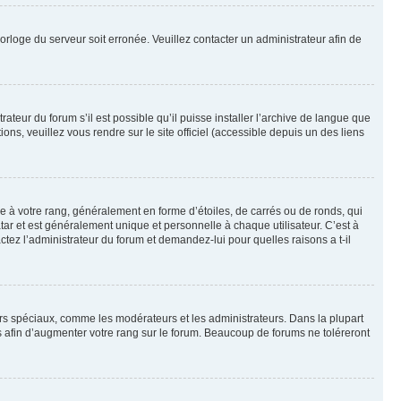
horloge du serveur soit erronée. Veuillez contacter un administrateur afin de
ateur du forum s’il est possible qu’il puisse installer l’archive de langue que
ns, veuillez vous rendre sur le site officiel (accessible depuis un des liens
e à votre rang, généralement en forme d’étoiles, de carrés ou de ronds, qui
tar et est généralement unique et personnelle à chaque utilisateur. C’est à
actez l’administrateur du forum et demandez-lui pour quelles raisons a t-il
eurs spéciaux, comme les modérateurs et les administrateurs. Dans la plupart
 afin d’augmenter votre rang sur le forum. Beaucoup de forums ne toléreront