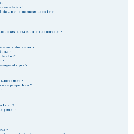
s !
non sollicités !
ble de la part de quelqu’un sur ce forum !
ilisateurs de ma liste d’amis et d’ignorés ?
dans un ou des forums ?
sultat ?
 blanche ?!
s ?
ssages et sujets ?
et l’abonnement ?
 un sujet spécifique ?
 ?
ce forum ?
s jointes ?
ible ?