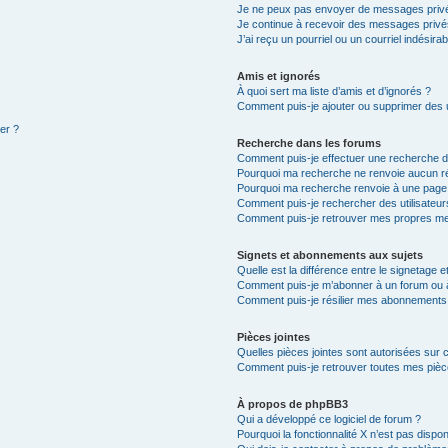
Je ne peux pas envoyer de messages privé
Je continue à recevoir des messages privés 
J’ai reçu un pourriel ou un courriel indésira
Amis et ignorés
À quoi sert ma liste d’amis et d’ignorés ?
Comment puis-je ajouter ou supprimer des ut
ter ?
Recherche dans les forums
Comment puis-je effectuer une recherche 
Pourquoi ma recherche ne renvoie aucun ré
Pourquoi ma recherche renvoie à une page
Comment puis-je rechercher des utilisateur
Comment puis-je retrouver mes propres me
Signets et abonnements aux sujets
Quelle est la différence entre le signetage 
Comment puis-je m’abonner à un forum ou à
Comment puis-je résilier mes abonnements
Pièces jointes
Quelles pièces jointes sont autorisées sur 
Comment puis-je retrouver toutes mes pièce
À propos de phpBB3
Qui a développé ce logiciel de forum ?
Pourquoi la fonctionnalité X n’est pas dispon