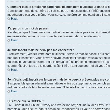
Comment puis-je empêcher l’affichage de mon nom d’utilisateur dans la lis
Dans le panneau de contrôle de l’utilisateur, en-dessous des « Préférences d
modérateurs et à vous-même. Vous serez compté(e) comme étant un utilisateu
Haut
J’ai perdu mon mot de passe !
Pas de panique ! Bien que votre mot de passe ne puisse pas être récupéré, il 
en mesure de pouvoir vous connecter de nouveau dans peu de temps.
Haut
Je suis inscrit mais ne peux pas me connecter !
Premièrement, vérifiez votre nom d’utilisateur et votre mot de passe. S’ils so
pendant l’inscription, vous devrez suivre les instructions que vous avez reçu
puissiez ouvrir une session ; cette information était présente lors de votre i
courrier électronique ou le courriel a été filtré en tant que pourriel. Si vous 
Haut
Je m’étais déjà inscrit par le passé mais je ne peux à présent plus me co
Il est possible qu’un administrateur ait désactivé ou supprimé votre compte 
réduire la taille de leur base de données. Si tel était le cas, inscrivez-vous 
Haut
Qu’est-ce que la COPPA ?
La COPPA (Child Online Privacy and Protection Act) est une loi des États-Un
parents ou des tuteurs légaux des mineurs concernés. Si vous ne savez pas si