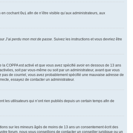
on en cochant
Oui
afin de n’être visible qu’aux administrateurs, aux
 sur
J’ai perdu mon mot de passe
. Suivez les instructions et vous devriez être
t de la COPPA est activé et que vous avez spécifié avoir en dessous de 13 ans
 activées, soit par vous-même ou soit par un administrateur, avant que vous
ecevez pas de courriel, vous avez probablement spécifié une mauvaise adresse de
correcte, essayez de contacter un administrateur.
les utilisateurs qui n’ont rien publiés depuis un certain temps afin de
mations sur les mineurs âgés de moins de 13 ans un consentement écrit des
otre forum, nous vous conseillons de contacter un conseiller juridique ou un