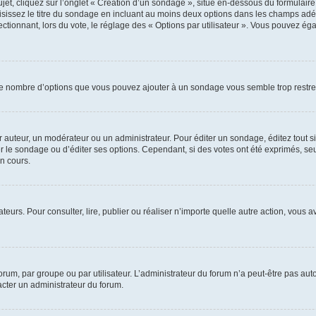
, cliquez sur l’onglet « Création d’un sondage », situé en-dessous du formulaire pri
sissez le titre du sondage en incluant au moins deux options dans les champs adé
ctionnant, lors du vote, le réglage des « Options par utilisateur ». Vous pouvez éga
i le nombre d’options que vous pouvez ajouter à un sondage vous semble trop restre
auteur, un modérateur ou un administrateur. Pour éditer un sondage, éditez tout s
er le sondage ou d’éditer ses options. Cependant, si des votes ont été exprimés, seu
n cours.
isateurs. Pour consulter, lire, publier ou réaliser n’importe quelle autre action, v
um, par groupe ou par utilisateur. L’administrateur du forum n’a peut-être pas auto
acter un administrateur du forum.