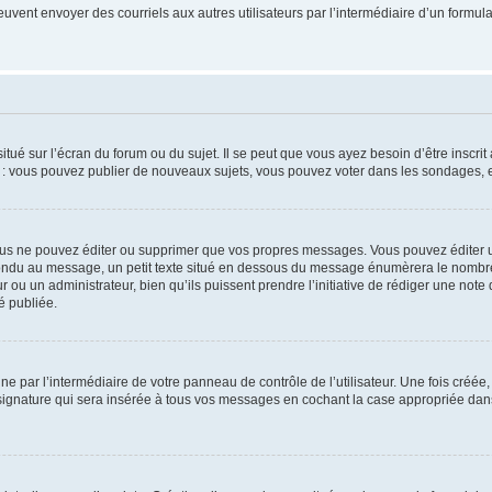
its peuvent envoyer des courriels aux autres utilisateurs par l’intermédiaire d’un for
tué sur l’écran du forum ou du sujet. Il se peut que vous ayez besoin d’être inscri
e : vous pouvez publier de nouveaux sujets, vous pouvez voter dans les sondages, e
us ne pouvez éditer ou supprimer que vos propres messages. Vous pouvez éditer u
pondu au message, un petit texte situé en dessous du message énumèrera le nombre de
r ou un administrateur, bien qu’ils puissent prendre l’initiative de rédiger une note 
é publiée.
e par l’intermédiaire de votre panneau de contrôle de l’utilisateur. Une fois créé
ignature qui sera insérée à tous vos messages en cochant la case appropriée dans vo