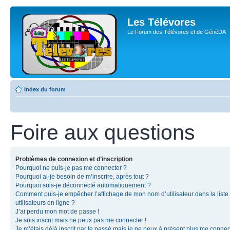
Les Télévores
Le Forum des Télévores et de GénéDA
Index du forum
Foire aux questions
Problèmes de connexion et d’inscription
Pourquoi ne puis-je pas me connecter ?
Pourquoi ai-je besoin de m’inscrire, après tout ?
Pourquoi suis-je déconnecté automatiquement ?
Comment puis-je empêcher l’affichage de mon nom d’utilisateur dans la liste
utilisateurs en ligne ?
J’ai perdu mon mot de passe !
Je suis inscrit mais ne peux pas me connecter !
Je m’étais déjà inscrit par le passé mais je ne peux à présent plus me connec