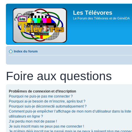
Les Télévores
Le Forum des Télévores et de GénéDA
Index du forum
Foire aux questions
Problèmes de connexion et d’inscription
Pourquoi ne puis-je pas me connecter ?
Pourquoi ai-je besoin de m’inscrire, après tout ?
Pourquoi suis-je déconnecté automatiquement ?
Comment puis-je empêcher l’affichage de mon nom d’utilisateur dans la liste
utilisateurs en ligne ?
J’ai perdu mon mot de passe !
Je suis inscrit mais ne peux pas me connecter !
Je m’étais déjà inscrit par le passé mais je ne peux à présent plus me connec