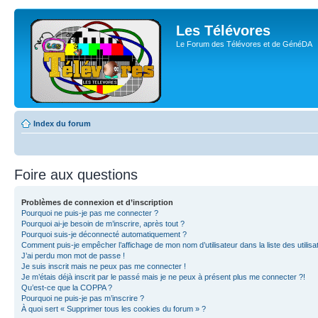
Les Télévores
Le Forum des Télévores et de GénéDA
Index du forum
Foire aux questions
Problèmes de connexion et d’inscription
Pourquoi ne puis-je pas me connecter ?
Pourquoi ai-je besoin de m’inscrire, après tout ?
Pourquoi suis-je déconnecté automatiquement ?
Comment puis-je empêcher l’affichage de mon nom d’utilisateur dans la liste des utilisa
J’ai perdu mon mot de passe !
Je suis inscrit mais ne peux pas me connecter !
Je m’étais déjà inscrit par le passé mais je ne peux à présent plus me connecter ?!
Qu’est-ce que la COPPA ?
Pourquoi ne puis-je pas m’inscrire ?
À quoi sert « Supprimer tous les cookies du forum » ?