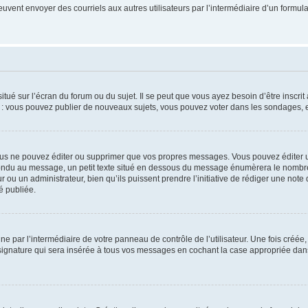
its peuvent envoyer des courriels aux autres utilisateurs par l’intermédiaire d’un for
tué sur l’écran du forum ou du sujet. Il se peut que vous ayez besoin d’être inscri
e : vous pouvez publier de nouveaux sujets, vous pouvez voter dans les sondages, e
us ne pouvez éditer ou supprimer que vos propres messages. Vous pouvez éditer u
pondu au message, un petit texte situé en dessous du message énumèrera le nombre de
r ou un administrateur, bien qu’ils puissent prendre l’initiative de rédiger une note 
é publiée.
e par l’intermédiaire de votre panneau de contrôle de l’utilisateur. Une fois créé
ignature qui sera insérée à tous vos messages en cochant la case appropriée dans vo