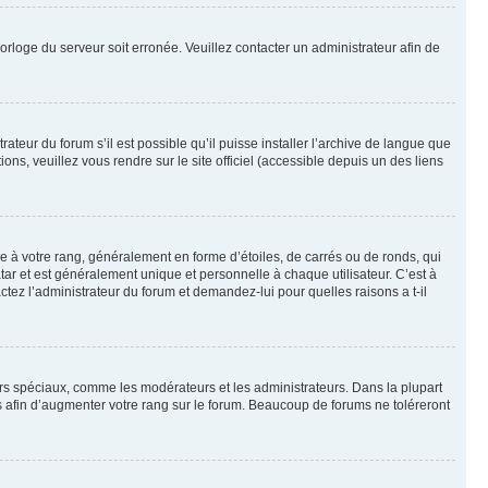
horloge du serveur soit erronée. Veuillez contacter un administrateur afin de
ateur du forum s’il est possible qu’il puisse installer l’archive de langue que
ns, veuillez vous rendre sur le site officiel (accessible depuis un des liens
e à votre rang, généralement en forme d’étoiles, de carrés ou de ronds, qui
tar et est généralement unique et personnelle à chaque utilisateur. C’est à
actez l’administrateur du forum et demandez-lui pour quelles raisons a t-il
eurs spéciaux, comme les modérateurs et les administrateurs. Dans la plupart
 afin d’augmenter votre rang sur le forum. Beaucoup de forums ne toléreront