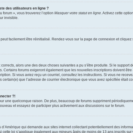
te des utilisateurs en ligne ?
u forum », vous trouverez l’option
Masquer votre statut en ligne
. Activez cette opti
r invisible.
peut facilement être réinitialisé. Rendez-vous sur la page de connexion et cliquez
nt corrects, alors une des deux choses suivantes a pu s’être produite. Si le suppor
es. Certains forums exigeront également que les nouvelles inscriptions doivent être
nscription. Si vous aviez reçu un courriel, consultez les instructions. Si vous ne r
êtes certain(e) que l’adresse de courrier électronique que vous avez spécifiée était 
nnecter ?!
pour une quelconque raison. De plus, beaucoup de forums suppriment périodiquement 
à nouveau et essayez de participer plus activement aux discussions sur le forum.
is d’Amérique qui demande aux sites internet collectant potentiellement des infor
 cette loi s’applique également aux mineurs âgés de moins de 13 ans inscrits sur v