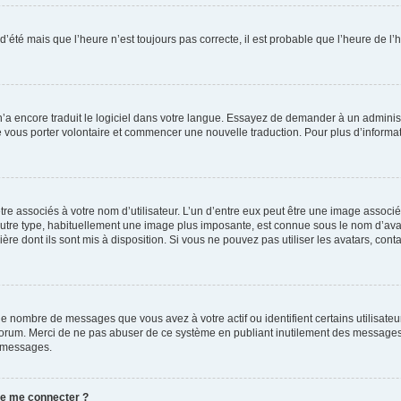
 d’été mais que l’heure n’est toujours pas correcte, il est probable que l’heure de l’
 n’a encore traduit le logiciel dans votre langue. Essayez de demander à un administr
e vous porter volontaire et commencer une nouvelle traduction. Pour plus d’informatio
re associés à votre nom d’utilisateur. L’un d’entre eux peut être une image associé
’autre type, habituellement une image plus imposante, est connue sous le nom d’ava
ère dont ils sont mis à disposition. Si vous ne pouvez pas utiliser les avatars, cont
le nombre de messages que vous avez à votre actif ou identifient certains utilisat
u forum. Merci de ne pas abuser de ce système en publiant inutilement des messages
e messages.
 de me connecter ?