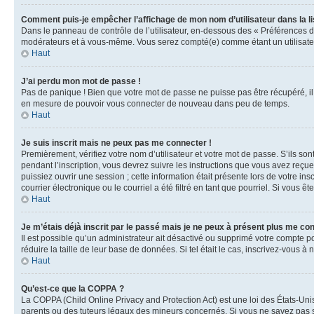
Comment puis-je empêcher l’affichage de mon nom d’utilisateur dans la lis
Dans le panneau de contrôle de l’utilisateur, en-dessous des « Préférences d
modérateurs et à vous-même. Vous serez compté(e) comme étant un utilisateu
Haut
J’ai perdu mon mot de passe !
Pas de panique ! Bien que votre mot de passe ne puisse pas être récupéré, il 
en mesure de pouvoir vous connecter de nouveau dans peu de temps.
Haut
Je suis inscrit mais ne peux pas me connecter !
Premièrement, vérifiez votre nom d’utilisateur et votre mot de passe. S’ils so
pendant l’inscription, vous devrez suivre les instructions que vous avez reçu
puissiez ouvrir une session ; cette information était présente lors de votre i
courrier électronique ou le courriel a été filtré en tant que pourriel. Si vous 
Haut
Je m’étais déjà inscrit par le passé mais je ne peux à présent plus me co
Il est possible qu’un administrateur ait désactivé ou supprimé votre compte 
réduire la taille de leur base de données. Si tel était le cas, inscrivez-vous 
Haut
Qu’est-ce que la COPPA ?
La COPPA (Child Online Privacy and Protection Act) est une loi des États-Un
parents ou des tuteurs légaux des mineurs concernés. Si vous ne savez pas si