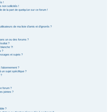
s !
non sollicités !
ble de la part de quelqu’un sur ce forum !
ilisateurs de ma liste d’amis et d’ignorés ?
dans un ou des forums ?
sultat ?
 blanche ?!
s ?
ssages et sujets ?
et l’abonnement ?
 un sujet spécifique ?
 ?
ce forum ?
s jointes ?
ible ?