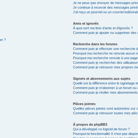
Je ne peux pas envoyer de messages privé
Je continue à recevoir des messages privés 
J’ai reçu un pourriel ou un courriel indésira
Amis et ignorés
À quoi sert ma liste d’amis et d’ignorés ?
Comment puis-je ajouter ou supprimer des ut
ter ?
Recherche dans les forums
Comment puis-je effectuer une recherche 
Pourquoi ma recherche ne renvoie aucun ré
Pourquoi ma recherche renvoie à une page
Comment puis-je rechercher des utilisateur
Comment puis-je retrouver mes propres me
Signets et abonnements aux sujets
Quelle est la différence entre le signetage 
Comment puis-je m’abonner à un forum ou à
Comment puis-je résilier mes abonnements
Pièces jointes
Quelles pièces jointes sont autorisées sur 
Comment puis-je retrouver toutes mes pièce
À propos de phpBB3
Qui a développé ce logiciel de forum ?
Pourquoi la fonctionnalité X n’est pas dispon