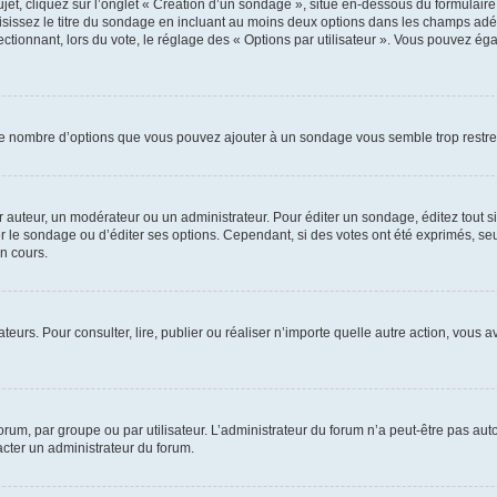
, cliquez sur l’onglet « Création d’un sondage », situé en-dessous du formulaire pri
sissez le titre du sondage en incluant au moins deux options dans les champs adé
ctionnant, lors du vote, le réglage des « Options par utilisateur ». Vous pouvez éga
i le nombre d’options que vous pouvez ajouter à un sondage vous semble trop restre
auteur, un modérateur ou un administrateur. Pour éditer un sondage, éditez tout s
er le sondage ou d’éditer ses options. Cependant, si des votes ont été exprimés, seu
n cours.
isateurs. Pour consulter, lire, publier ou réaliser n’importe quelle autre action, v
um, par groupe ou par utilisateur. L’administrateur du forum n’a peut-être pas auto
acter un administrateur du forum.