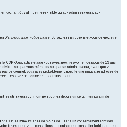
on en cochant
Oui
afin de n’être visible qu’aux administrateurs, aux
 sur
J’ai perdu mon mot de passe
. Suivez les instructions et vous devriez être
t de la COPPA est activé et que vous avez spécifié avoir en dessous de 13 ans
 activées, soit par vous-même ou soit par un administrateur, avant que vous
ecevez pas de courriel, vous avez probablement spécifié une mauvaise adresse de
correcte, essayez de contacter un administrateur.
les utilisateurs qui n’ont rien publiés depuis un certain temps afin de
mations sur les mineurs âgés de moins de 13 ans un consentement écrit des
otre forum, nous vous conseillons de contacter un conseiller juridique ou un