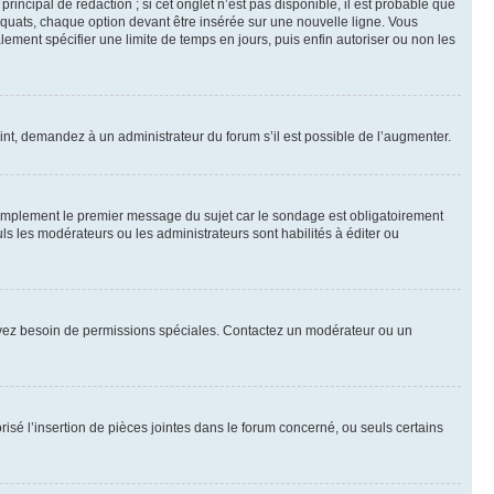
ncipal de rédaction ; si cet onglet n’est pas disponible, il est probable que
quats, chaque option devant être insérée sur une nouvelle ligne. Vous
lement spécifier une limite de temps en jours, puis enfin autoriser ou non les
int, demandez à un administrateur du forum s’il est possible de l’augmenter.
implement le premier message du sujet car le sondage est obligatoirement
ls les modérateurs ou les administrateurs sont habilités à éditer ou
ous avez besoin de permissions spéciales. Contactez un modérateur ou un
risé l’insertion de pièces jointes dans le forum concerné, ou seuls certains