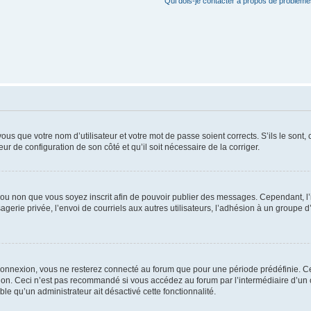
Qui dois-je contacter à propos de problèmes
us que votre nom d’utilisateur et votre mot de passe soient corrects. S’ils le sont,
eur de configuration de son côté et qu’il soit nécessaire de la corriger.
er ou non que vous soyez inscrit afin de pouvoir publier des messages. Cependant, 
erie privée, l’envoi de courriels aux autres utilisateurs, l’adhésion à un groupe d’
connexion, vous ne resterez connecté au forum que pour une période prédéfinie. Cec
xion. Ceci n’est pas recommandé si vous accédez au forum par l’intermédiaire d’un 
able qu’un administrateur ait désactivé cette fonctionnalité.