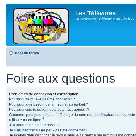
Les Télévores
Le Forum des Télévores et de GénéDA
Index du forum
Foire aux questions
Problèmes de connexion et d’inscription
Pourquoi ne puis-je pas me connecter ?
Pourquoi ai-je besoin de m’inscrire, après tout ?
Pourquoi suis-je déconnecté automatiquement ?
Comment puis-je empêcher l’affichage de mon nom d’utilisateur dans la liste
utilisateurs en ligne ?
J’ai perdu mon mot de passe !
Je suis inscrit mais ne peux pas me connecter !
Je m’étais déjà inscrit par le passé mais je ne peux à présent plus me connec