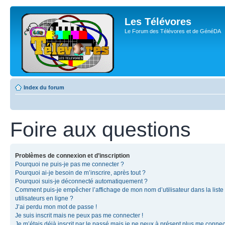
Les Télévores
Le Forum des Télévores et de GénéDA
Index du forum
Foire aux questions
Problèmes de connexion et d’inscription
Pourquoi ne puis-je pas me connecter ?
Pourquoi ai-je besoin de m’inscrire, après tout ?
Pourquoi suis-je déconnecté automatiquement ?
Comment puis-je empêcher l’affichage de mon nom d’utilisateur dans la liste
utilisateurs en ligne ?
J’ai perdu mon mot de passe !
Je suis inscrit mais ne peux pas me connecter !
Je m’étais déjà inscrit par le passé mais je ne peux à présent plus me connec