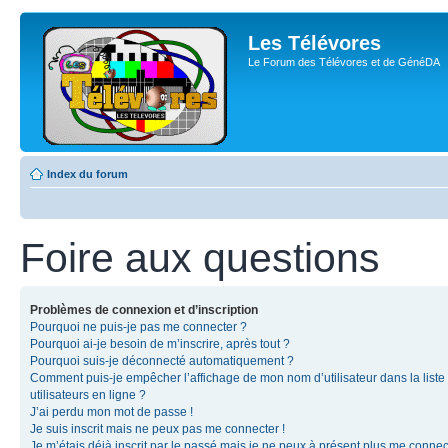
Les Télévores
Le Forum des Télévores et de GénéDA
Index du forum
Foire aux questions
Problèmes de connexion et d’inscription
Pourquoi ne puis-je pas me connecter ?
Pourquoi ai-je besoin de m’inscrire, après tout ?
Pourquoi suis-je déconnecté automatiquement ?
Comment puis-je empêcher l’affichage de mon nom d’utilisateur dans la liste
utilisateurs en ligne ?
J’ai perdu mon mot de passe !
Je suis inscrit mais ne peux pas me connecter !
Je m’étais déjà inscrit par le passé mais je ne peux à présent plus me connec