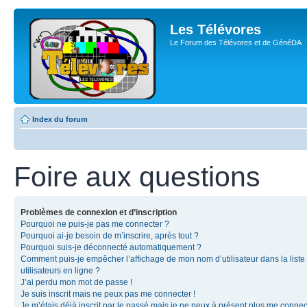
Les Télévores
Le Forum des Télévores et de GénéDA
Index du forum
Foire aux questions
Problèmes de connexion et d’inscription
Pourquoi ne puis-je pas me connecter ?
Pourquoi ai-je besoin de m’inscrire, après tout ?
Pourquoi suis-je déconnecté automatiquement ?
Comment puis-je empêcher l’affichage de mon nom d’utilisateur dans la liste
utilisateurs en ligne ?
J’ai perdu mon mot de passe !
Je suis inscrit mais ne peux pas me connecter !
Je m’étais déjà inscrit par le passé mais je ne peux à présent plus me connec