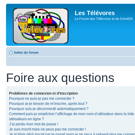
Les Télévores
Le Forum des Télévores et de GénéDA
Index du forum
Foire aux questions
Problèmes de connexion et d’inscription
Pourquoi ne puis-je pas me connecter ?
Pourquoi ai-je besoin de m’inscrire, après tout ?
Pourquoi suis-je déconnecté automatiquement ?
Comment puis-je empêcher l’affichage de mon nom d’utilisateur dans la liste
utilisateurs en ligne ?
J’ai perdu mon mot de passe !
Je suis inscrit mais ne peux pas me connecter !
Je m’étais déjà inscrit par le passé mais je ne peux à présent plus me connec