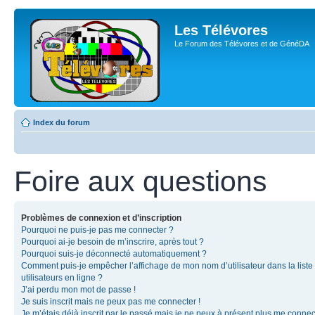
Les Télévores
Le Forum des Télévores et de GénéDA
Index du forum
Foire aux questions
Problèmes de connexion et d’inscription
Pourquoi ne puis-je pas me connecter ?
Pourquoi ai-je besoin de m’inscrire, après tout ?
Pourquoi suis-je déconnecté automatiquement ?
Comment puis-je empêcher l’affichage de mon nom d’utilisateur dans la liste
utilisateurs en ligne ?
J’ai perdu mon mot de passe !
Je suis inscrit mais ne peux pas me connecter !
Je m’étais déjà inscrit par le passé mais je ne peux à présent plus me connec