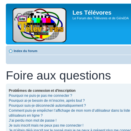
Les Télévores
Le Forum des Télévores et de GénéDA
Index du forum
Foire aux questions
Problèmes de connexion et d’inscription
Pourquoi ne puis-je pas me connecter ?
Pourquoi ai-je besoin de m’inscrire, après tout ?
Pourquoi suis-je déconnecté automatiquement ?
Comment puis-je empêcher l’affichage de mon nom d’utilisateur dans la liste
utilisateurs en ligne ?
J’ai perdu mon mot de passe !
Je suis inscrit mais ne peux pas me connecter !
Je m’étais déjà inscrit par le passé mais je ne peux à présent plus me connec